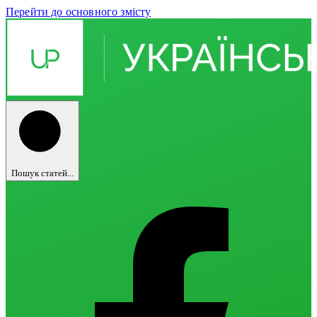
Перейти до основного змісту
Пошук статей...