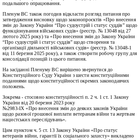
подальшого опрацювання.
Пленум ВС також погодив відкласти розгляд питання про
затвердження висновку щодо законопроєктів «Про внесення
змін до Закону України “Про судоустрій і статус суддів” щодо
функціонування військових судів» (реєстр. № 13048 від 27
лютого 2025 року) та «Про внесення змін до Закону України
“Про судоустрій і статус суддів” щодо створення та
організації діяльності військових судів» (реєстр. № 13048-1
від 11 березня 2025 року), а також створити робочу групу для
консолідації позицій із цього питання.
На засіданні Пленуму ВС вирішено звернутися до
Конституційного Суду України з шести конституційними
поданнями щодо конституційності окремих законодавчих
положень.
Зокрема - стосовно конституційності п. 2 ч. 1 ст. 1 Закону
України від 20 березня 2023 року
№2983-ІХ «Про внесення змін до деяких законів України
щодо разової грошової виплати ветеранам війни та жертвам
нацистських переслідувань».
Цим пунктом ч. 5 ст. 13 Закону України «Про статус
ветеранів війни, гарантії їх соціального захисту» викладено