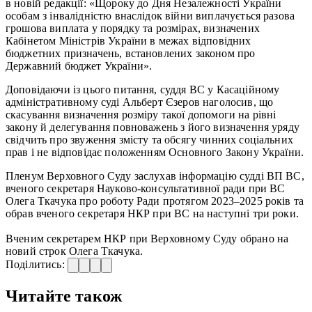
в новій редакції: «Щороку до Дня Незалежності України
особам з інвалідністю внаслідок війни виплачується разова
грошова виплата у порядку та розмірах, визначених
Кабінетом Міністрів України в межах відповідних
бюджетних призначень, встановлених законом про
Державний бюджет України».
Доповідаючи із цього питання, суддя ВС у Касаційному
адміністративному суді Альберт Єзеров наголосив, що
скасування визначення розміру такої допомоги на рівні
закону й делегування повноважень з його визначення уряду
свідчить про звуження змісту та обсягу чинних соціальних
прав і не відповідає положенням Основного Закону України.
Пленум Верховного Суду заслухав інформацію судді ВП ВС,
вченого секретаря Науково-консультативної ради при ВС
Олега Ткачука про роботу Ради протягом 2023–2025 років та
обрав вченого секретаря НКР при ВС на наступні три роки.
Вченим секретарем НКР при Верховному Суду обрано на
новий строк Олега Ткачука.
Поділитись:
Читайте також