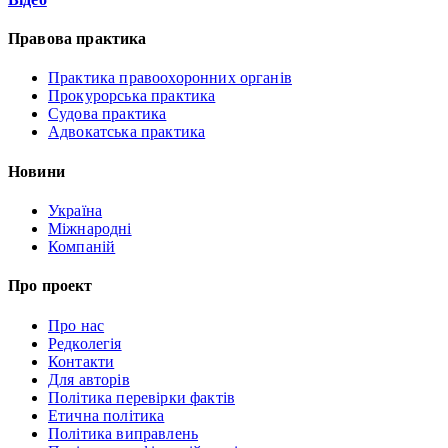
Правова практика
Практика правоохоронних органів
Прокурорська практика
Судова практика
Адвокатська практика
Новини
Україна
Міжнародні
Компаній
Про проект
Про нас
Редколегія
Контакти
Для авторів
Політика перевірки фактів
Етична політика
Політика виправлень