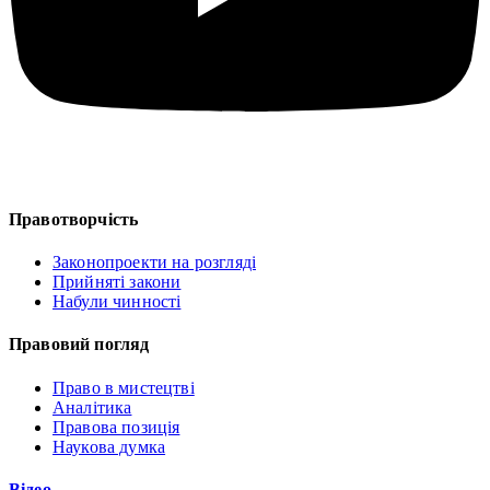
Правотворчість
Законопроекти на розгляді
Прийняті закони
Набули чинності
Правовий погляд
Право в мистецтві
Аналітика
Правова позиція
Наукова думка
Відео