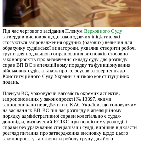
Під час чергового засідання Пленум
Верховного Суду
затвердив висновок щодо законодавчих ініціатив, які
стосуються запровадження орудних (базових) величин для
обрахунку суддівської винагороди, ухвалив створити робочі
групи для подальшого опрацювання висновків стосовно
законопроєктів про визначення складу суду для розгляду
справ ВП ВС в апеляційному порядку та функціонування
військових судів, а також проголосував за звернення до
Конституційного Суду України з низкою конституційних
подань.
Пленум ВС, ураховуючи вагомість окремих аспектів,
запропонованих у законопроєкті № 13397, якими
запропоновано передбачити в КАС України, що головуючим
на засіданнях ВП ВС під час розгляду в апеляційному
порядку адміністративної справи колегіально є суддя-
доповідач, визначений ЄСІКС при первісному розподілі
справи без урахування спеціалізації судді, вирішив відкласти
розгляд питання про затвердження висновку щодо цього
законопроєкту та створити робочу групу для його