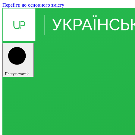
Перейти до основного змісту
Пошук статей...