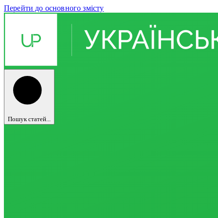
Перейти до основного змісту
Пошук статей...