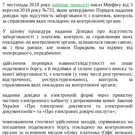
7 листопада 2018 року
набирає чинності
наказ Мінфіну від 3
вересня 2018 року №733, яким затверджено Порядок надання
довідки про відсутність заборгованості з платежів, контроль
за справлянням яких покладено на контролюючі органи.
У цілому процедура надання Довідки про відсутність
заборгованості з платежів, контроль за справлянням яких
покладено на контролюючі органи, залишилася такою самою,
як і була раніше, але новим Порядком, на відміну від
попереднього, передбачено:
здійснення перевірки наявності/відсутності не лише
податкового боргу, а й недоїмки зі сплати єдиного внеску та
іншої заборгованості, з платежів (у тому числі розстрочених,
відстрочених, реструктуризованих), контроль за
справлянням яких покладено на контролюючі органи;
надання довідки в електронній формі через приватну
частину електронного кабінету з дотриманням вимог Законів
України «Про електронні документи та електронний
документообіг» та «Про електронні довірчі послуги»;
повноваження стосовно здійснення заходів, спрямованих на
погашення податкового боргу, покладено на контролюючі
органи за основним місцем обліку платника (Офіс великих