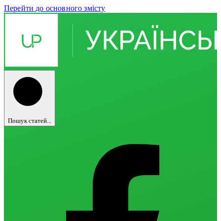
Перейти до основного змісту
Пошук статей...