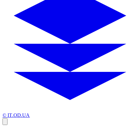
© IT.OD.UA