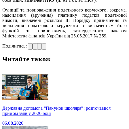
обов’язки, визначені ПКУ (п. 91.1 ст. 91 ПКУ).
Функції та повноваження податкового керуючого, зокрема,
надсилання (вручення) платнику податків податкової
вимоги, визначені розділом ІІІ Порядку призначення та
звільнення податкового керуючого з визначенням його
функцій та повноважень, затвердженого наказом
Мністерства фінансів України від 25.05.2017 № 259.
Поділитись:
Читайте також
—
Державна допомога “Пакунок школяра”: розпочаввся
прийом заяв у 2026 році
06.08.2026