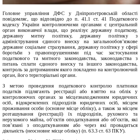
Головне управління ДФС у Дніпропетровській області
повідомляє, що відповідно до п. 41.1 ст. 41 Податкового
кодексу України контролюючими органами є центральний
орган виконавчої влади, що реалізує державну податкову,
державну митну політику, державну політику з
адміністрування єдиного внеску на загальнообов’язкове
державне соціальне страхування, державну політику у сфері
боротьби з правопорушеннями під час застосування
податкового та митного законодавства, законодавства з
питань сплати єдиного внеску та іншого законодавства,
контроль за дотриманням якого покладено на контролюючий
орган, його територіальні органи.
З метою проведення податкового контролю платники
податків підлягають реєстрації або взяттю на облік у
контролюючих органах за місцезнаходженням юридичних
осіб, відокремлених підрозділів юридичних осіб, місцем
проживання особи (основне місце обліку), а також за місцем
розташування (реєстрації) їх підрозділів, рухомого та
нерухомого майна, об’єктів оподаткування або об’єктів, які
пов’язані з оподаткуванням або через які провадиться
діяльність (неосновне місце обліку) (п. 63.3 ст. 63 ПКУ).