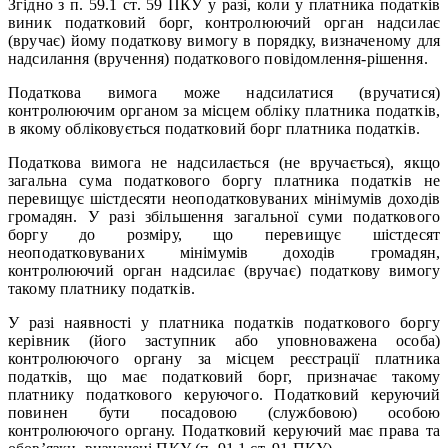
Згідно з п. 59.1 ст. 59 ПКУ у разі, коли у платника податків
виник податковий борг, контролюючий орган надсилає
(вручає) йому податкову вимогу в порядку, визначеному для
надсилання (вручення) податкового повідомлення-рішення.
Податкова вимога може надсилатися (вручатися)
контролюючим органом за місцем обліку платника податків,
в якому обліковується податковий борг платника податків.
Податкова вимога не надсилається (не вручається), якщо
загальна сума податкового боргу платника податків не
перевищує шістдесяти неоподатковуваних мінімумів доходів
громадян. У разі збільшення загальної суми податкового
боргу до розміру, що перевищує шістдесят
неоподатковуваних мінімумів доходів громадян,
контролюючий орган надсилає (вручає) податкову вимогу
такому платнику податків.
У разі наявності у платника податків податкового боргу
керівник (його заступник або уповноважена особа)
контролюючого органу за місцем реєстрації платника
податків, що має податковий борг, призначає такому
платнику податкового керуючого. Податковий керуючий
повинен бути посадовою (службовою) особою
контролюючого органу. Податковий керуючий має права та