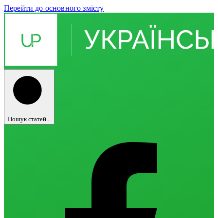
Перейти до основного змісту
Пошук статей...