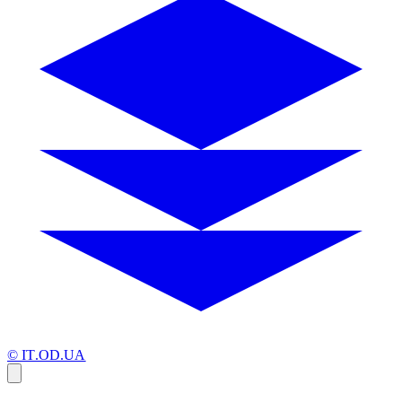
© IT.OD.UA