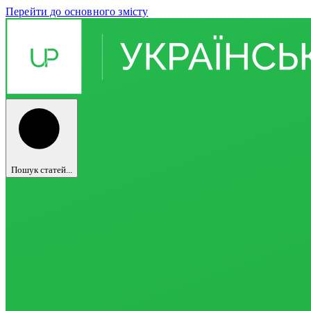
Перейти до основного змісту
Пошук статей...