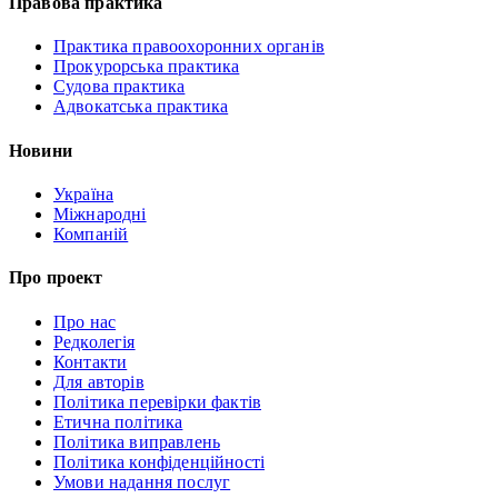
Правова практика
Практика правоохоронних органів
Прокурорська практика
Судова практика
Адвокатська практика
Новини
Україна
Міжнародні
Компаній
Про проект
Про нас
Редколегія
Контакти
Для авторів
Політика перевірки фактів
Етична політика
Політика виправлень
Політика конфіденційності
Умови надання послуг