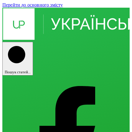
Перейти до основного змісту
Пошук статей...