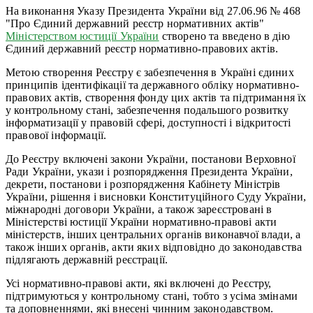
На виконання Указу Президента України від 27.06.96 № 468
"Про Єдиний державний реєстр нормативних актів"
Міністерством юстиції України
створено та введено в дію
Єдиний державний реєстр нормативно-правових актів.
Метою створення Реєстру є забезпечення в Україні єдиних
принципів ідентифікації та державного обліку нормативно-
правових актів, створення фонду цих актів та підтримання їх
у контрольному стані, забезпечення подальшого розвитку
інформатизації у правовій сфері, доступності і відкритості
правової інформації.
До Реєстру включені закони України, постанови Верховної
Ради України, укази і розпорядження Президента України,
декрети, постанови і розпорядження Кабінету Міністрів
України, рішення і висновки Конституційного Суду України,
міжнародні договори України, а також зареєстровані в
Міністерстві юстиції України нормативно-правові акти
міністерств, інших центральних органів виконавчої влади, а
також інших органів, акти яких відповідно до законодавства
підлягають державній реєстрації.
Усі нормативно-правові акти, які включені до Реєстру,
підтримуються у контрольному стані, тобто з усіма змінами
та доповненнями, які внесені чинним законодавством.