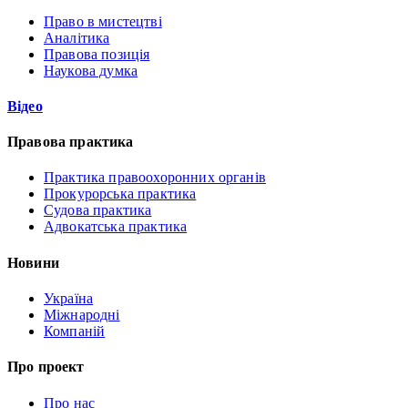
Право в мистецтві
Аналітика
Правова позиція
Наукова думка
Відео
Правова практика
Практика правоохоронних органів
Прокурорська практика
Судова практика
Адвокатська практика
Новини
Україна
Міжнародні
Компаній
Про проект
Про нас