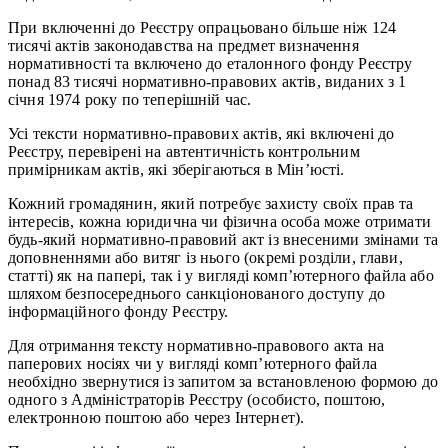
При включенні до Реєстру опрацьовано більше ніж 124
тисячі актів законодавства на предмет визначення
нормативності та включено до еталонного фонду Реєстру
понад 83 тисячі нормативно-правових актів, виданих з 1
січня 1974 року по теперішній час.
Усі тексти нормативно-правових актів, які включені до
Реєстру, перевірені на автентичність контрольним
примірникам актів, які зберігаються в Мін’юсті.
Кожний громадянин, який потребує захисту своїх прав та
інтересів, кожна юридична чи фізична особа може отримати
будь-який нормативно-правовий акт із внесеними змінами та
доповненнями або витяг із нього (окремі розділи, глави,
статті) як на папері, так і у вигляді комп’ютерного файла або
шляхом безпосереднього санкціонованого доступу до
інформаційного фонду Реєстру.
Для отримання тексту нормативно-правового акта на
паперових носіях чи у вигляді комп’ютерного файла
необхідно звернутися із запитом за встановленою формою до
одного з Адміністраторів Реєстру (особисто, поштою,
електронною поштою або через Інтернет).