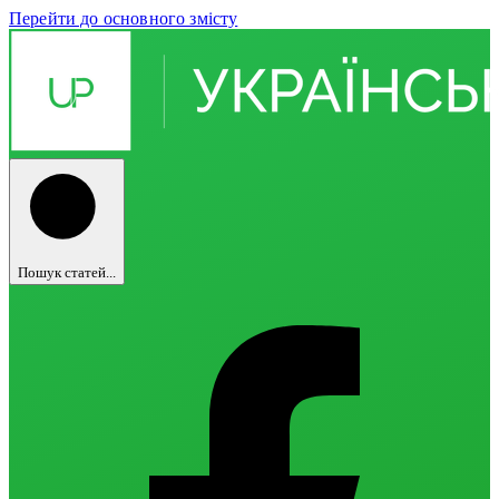
Перейти до основного змісту
Пошук статей...