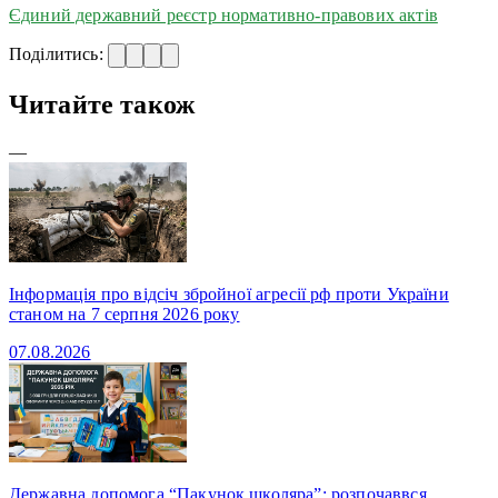
Єдиний державний реєстр нормативно-правових актів
Поділитись:
Читайте також
—
Інформація про відсіч збройної агресії рф проти України
станом на 7 серпня 2026 року
07.08.2026
Державна допомога “Пакунок школяра”: розпочаввся