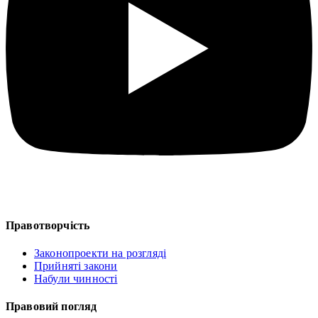
Правотворчість
Законопроекти на розгляді
Прийняті закони
Набули чинності
Правовий погляд