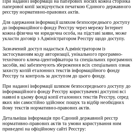
При наданні інформації на паперових носіях кожна сторінка
паперової копії засвідчується печаткою Єдиного державного
реєстру нормативно-правових актів.
Для одержання інформації шляхом безпосереднього доступу
до інформаційного фонду Реєстру через мережу Інтернет
кожна фізична чи юридична особа, на підставі заяви, може
укласти договір з Адміністратором Реєстру щодо доступу.
Зазначений доступ надається Адміністратором із
застосуванням коду авторизації, унікального програмно-
технічного ключа-ідентифікатора та спеціальних програмних
засобів, які забезпечують збереження всіх спеціальних ознак
захисту копій еталонних текстів інформаційного фонду
Реєстру та контроль за доступом до цього фонду.
При наданні інформації шляхом безпосереднього доступу до
інформаційного фонду Реєстру користувачеві доступні всі
наявні в цьому фонді копії еталонних текстів Реєстру, серед
яких він самостійно здійснює пошук та відбір необхідних
йому текстів нормативно-правових актів.
Детальніша інформація про Єдиний державний реєстр
нормативно-правових актів та умови користування ним
приведені на офіційному сайті Реєстру: