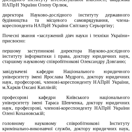
НАПрН України Олену Орлюк,
директора Науково-дослідного інституту державного
будівництва та місцевого самоврядування, члена-
кореспондента НАПрН України Світлану Серьоргіну;
Почесні звання «заслужений діяч науки і техніки України»
присвоєно:
першому заступникові директора Науково-дослідного
інституту інформатики і права, доктору юридичних наук,
старшому науковому співробітникові Олександру Довганю;
завідувачеві кафедри Національного юридичного
університету імені Ярослава Мудрого, доктору юридичних
наук, професорові, членові-кореспонденту НАПрН України,
м.Харків Оксані Капліній;
професорові кафедри Київського національного
університету імені Тараса Шевченка, доктору юридичних
наук, професорові, членові-кореспонденту НАПрН України
Олені Кохановській;
головному науковому співробітникові Інституту
кримінально-виконавчої служби, доктору юридичних наук,