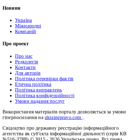
Новини
Україна
Міжнародні
Компаній
Про проект
Про нас
Редколегія
Контакти
Для авторів
Політика перевірки фактів
Етична політика
Політика виправлень
Політика конфіденційності
Умови надання послуг
Використання матеріалів порталу дозволяється за умови
гіперпосилання на
ukrainepravo.com
.
Свідоцтво про державну реєстрацію інформаційного
агентства як суб'єкта інформаційної діяльності (серія КВ
№516-378Р)
© 2015 - 2026 Українське право. Всі права