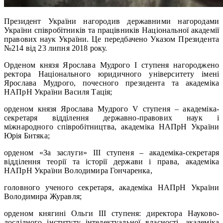
Президент України нагородив державними нагородами
України співробітників та працівників Національної академії
правових наук України. Це передбачено Указом Президента
№214 від 23 липня 2018 року.
Орденом князя Ярослава Мудрого І ступеня нагороджено
ректора Національного юридичного університету імені
Ярослава Мудрого, почесного президента та академіка
НАПрН України Василя Тація;
орденом князя Ярослава Мудрого V ступеня – академіка-
секретаря відділення державно-правових наук i
міжнародного співробітництва, академіка НАПрН України
Юрія Битяка;
орденом «За заслуги» III ступеня – академіка-секретаря
відділення теорії та історії держави і права, академіка
НАПрН України Володимира Гончаренка,
головного ученого секретаря, академіка НАПрН України
Володимира Журавля;
орденом княгині Ольги III ступеня: директора Науково-
дослідного інституту інтелектуальної власності, академіка