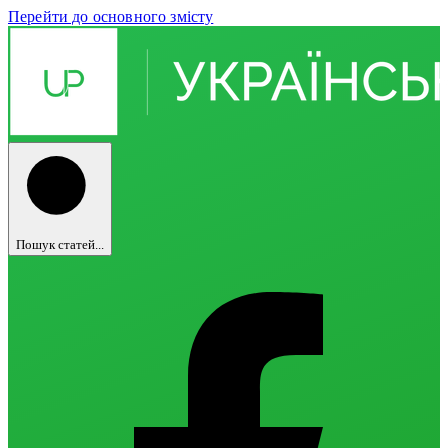
Перейти до основного змісту
Пошук статей...