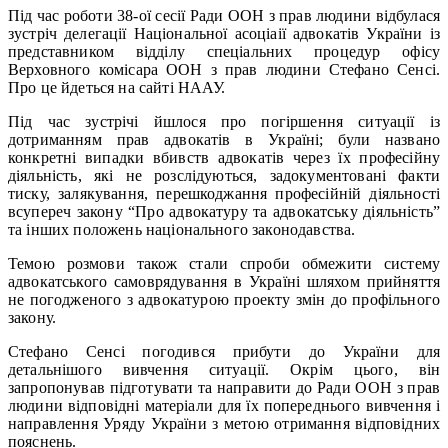
Під час роботи 38-ої сесії Ради ООН з прав людини відбулася
зустріч делегації Національної асоціаії адвокатів України із
представником відділу спеціальних процедур офісу
Верховного комісара ООН з прав людини Стефано Сенсі.
Про це йдеться на сайті НААУ.
Під час зустрічі йшлося про погіршення ситуації із
дотриманням прав адвокатів в Україні; були названо
конкретні випадки вбивств адвокатів через їх професійну
діяльність, які не розслідуються, задокументовані факти
тиску, залякування, перешкоджання професійній діяльності
всупереч закону “Про адвокатуру та адвокатську діяльність”
та інших положень національного законодавства.
Темою розмови також стали спроби обмежити систему
адвокатського самоврядування в Україні шляхом прийняття
не погодженого з адвокатурою проекту змін до профільного
закону.
Стефано Сенсі погодився прибути до України для
детальнішого вивчення ситуації. Окрім цього, він
запропонував підготувати та направити до Ради ООН з прав
людини відповідні матеріали для їх попереднього вивчення і
направлення Уряду України з метою отримання відповідних
пояснень.