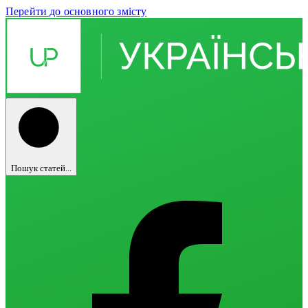
Перейти до основного змісту
Пошук статей...