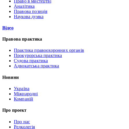
Право в мистецтві
Аналітика
Правова позиція
Наукова думка
Відео
Правова практика
Практика правоохоронних органів
Прокурорська практика
Судова практика
Адвокатська практика
Новини
Україна
Міжнародні
Компаній
Про проект
Про нас
Редколегія