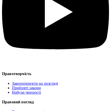
Правотворчість
Законопроекти на розгляді
Прийняті закони
Набули чинності
Правовий погляд