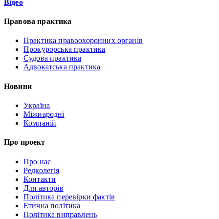
Відео
Правова практика
Практика правоохоронних органів
Прокурорська практика
Судова практика
Адвокатська практика
Новини
Україна
Міжнародні
Компаній
Про проект
Про нас
Редколегія
Контакти
Для авторів
Політика перевірки фактів
Етична політика
Політика виправлень