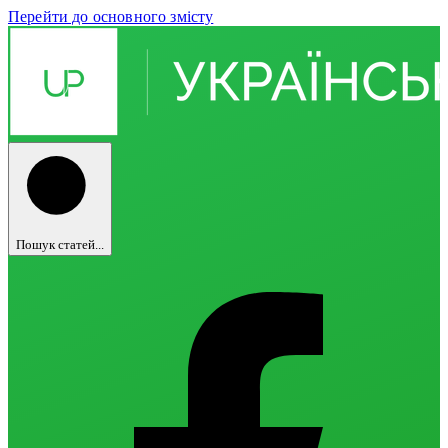
Перейти до основного змісту
Пошук статей...