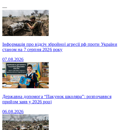
—
Інформація про відсіч збройної агресії рф проти України
станом на 7 серпня 2026 року
07.08.2026
Державна допомога “Пакунок школяра”: розпочаввся
прийом заяв у 2026 році
06.08.2026