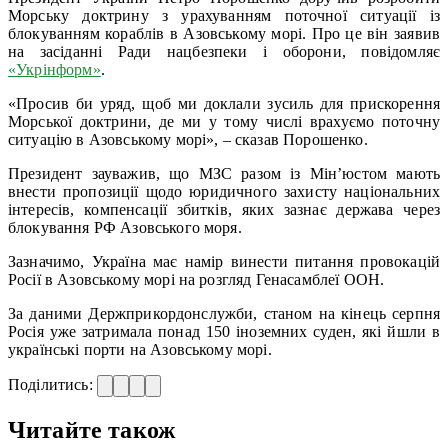
Морську доктрину з урахуванням поточної ситуації із
блокуванням кораблів в Азовському морі. Про це він заявив
на засіданні Ради нацбезпеки і оборони, повідомляє
«Укрінформ»
.
«Просив би уряд, щоб ми доклали зусиль для прискорення
Морської доктрини, де ми у тому числі врахуємо поточну
ситуацію в Азовському морі», – сказав Порошенко.
Президент зауважив, що МЗС разом із Мін’юстом мають
внести пропозиції щодо юридичного захисту національних
інтересів, компенсації збитків, яких зазнає держава через
блокування РФ Азовського моря.
Зазначимо, Україна має намір винести питання провокацій
Росії в Азовському морі на розгляд Генасамблеї ООН.
За даними Держприкордонслужби, станом на кінець серпня
Росія уже затримала понад 150 іноземних суден, які йшли в
українські порти на Азовському морі.
Поділитись:
Читайте також