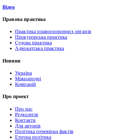
Відео
Правова практика
Практика правоохоронних органів
Прокурорська практика
Судова практика
Адвокатська практика
Новини
Україна
Міжнародні
Компаній
Про проект
Про нас
Редколегія
Контакти
Для авторів
Політика перевірки фактів
Етична політика