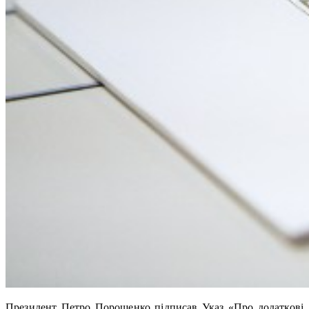
Президент Петро Порошенко підписав Указ «Про додаткові