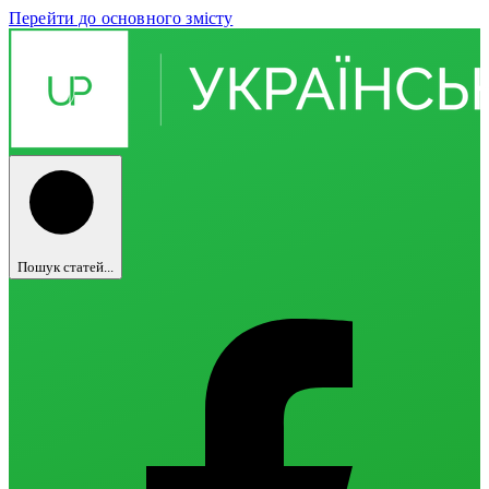
Перейти до основного змісту
Пошук статей...