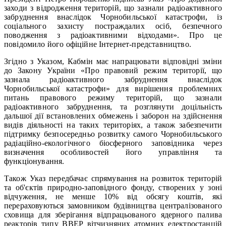
заходи з відродження територій, що зазнали радіоактивного
забруднення внаслідок Чорнобильської катастрофи, із
соціального захисту постраждалих осіб, безпечного
поводження з радіоактивними відходами». Про це
повідомило його офіційне Інтернет-представництво.
Згідно з Указом, Кабмін має напрацювати відповідні зміни
до Закону України «Про правовий режим території, що
зазнала радіоактивного забруднення внаслідок
Чорнобильської катастрофи» для вирішення проблемних
питань правового режиму територій, що зазнали
радіоактивного забруднення, та розглянути доцільність
дальшої дії встановлених обмежень і заборон на здійснення
видів діяльності на таких територіях, а також забезпечити
підтримку безпосередньо розвитку самого Чорнобильського
радіаційно-екологічного біосферного заповідника через
визначення особливостей його управління та
функціонування.
Також Указ передбачає спрямування на розвиток територій
та об'єктів природно-заповідного фонду, створених у зоні
відчуження, не менше 10% від обсягу коштів, які
перераховуються замовником будівництва централізованого
сховища для зберігання відпрацьованого ядерного палива
реакторів типу ВВЕР вітчизняних атомних електростанцій