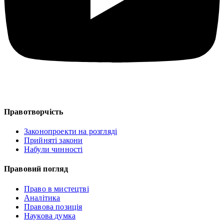
Правотворчість
Законопроекти на розгляді
Прийняті закони
Набули чинності
Правовий погляд
Право в мистецтві
Аналітика
Правова позиція
Наукова думка