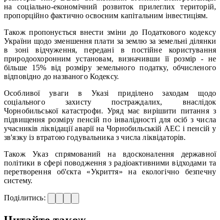
на соціально-економічний розвиток прилеглих територій,
пропорційно фактично освоєним капітальним інвестиціям.
Також пропонується внести зміни до Податкового кодексу
України щодо зменшення плати за землю за земельні ділянки
в зоні відчуження, передані в постійне користування
природоохоронним установам, визначивши її розмір - не
більше 15% від розміру земельного податку, обчисленого
відповідно до названого Кодексу.
Особливої уваги в Указі приділено заходам щодо
соціального захисту постраждалих, внаслідок
Чорнобильської катастрофи. Уряд має вирішити питання з
підвищення розміру пенсій по інвалідності для осіб з числа
учасників ліквідації аварії на Чорнобильській АЕС і пенсій у
зв'язку із втратою годувальника з числа ліквідаторів.
Також Указ спрямований на вдосконалення державної
політики в сфері поводження з радіоактивними відходами та
перетворення об'єкта «Укриття» на екологічно безпечну
систему.
Поділитись:
Читайте також