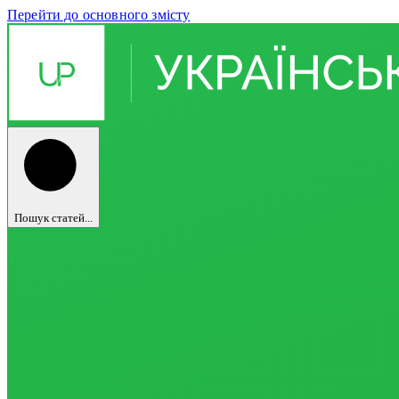
Перейти до основного змісту
Пошук статей...