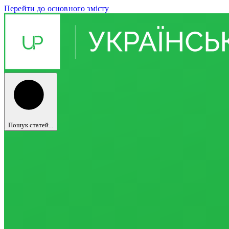
Перейти до основного змісту
Пошук статей...