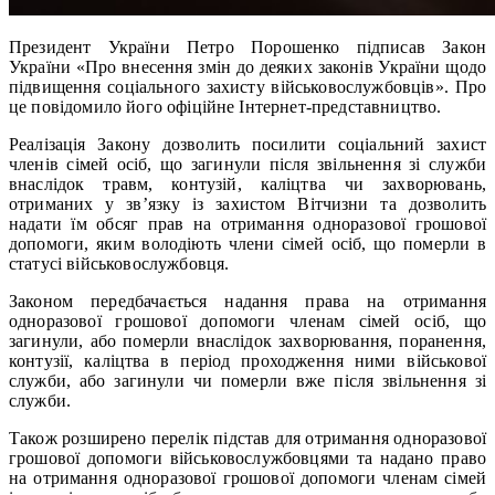
Президент України Петро Порошенко підписав Закон
України «Про внесення змін до деяких законів України щодо
підвищення соціального захисту військовослужбовців». Про
це повідомило його офіційне Інтернет-представництво.
Реалізація Закону дозволить посилити соціальний захист
членів сімей осіб, що загинули після звільнення зі служби
внаслідок травм, контузій, каліцтва чи захворювань,
отриманих у зв’язку із захистом Вітчизни та дозволить
надати їм обсяг прав на отримання одноразової грошової
допомоги, яким володіють члени сімей осіб, що померли в
статусі військовослужбовця.
Законом передбачається надання права на отримання
одноразової грошової допомоги членам сімей осіб, що
загинули, або померли внаслідок захворювання, поранення,
контузії, каліцтва в період проходження ними військової
служби, або загинули чи померли вже після звільнення зі
служби.
Також розширено перелік підстав для отримання одноразової
грошової допомоги військовослужбовцями та надано право
на отримання одноразової грошової допомоги членам сімей