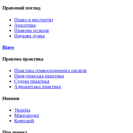
Правовий погляд
Право в мистецтві
Аналітика
Правова позиція
Наукова думка
Відео
Правова практика
Практика правоохоронних органів
Прокурорська практика
Судова практика
Адвокатська практика
Новини
Україна
Міжнародні
Компаній
Про проект