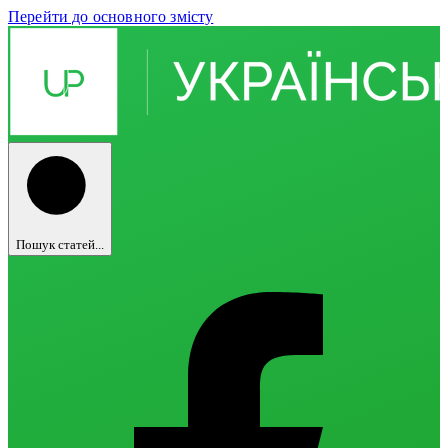
Перейти до основного змісту
Пошук статей...