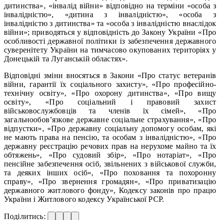
дитинства», «інвалід війни» відповідно на терміни «особа з
інвалідністю», «дитина з інвалідністю», «особа з
інвалідністю з дитинства» та «особа з інвалідністю внаслідок
війни»; приводяться у відповідність до Закону України «Про
особливості державної політики із забезпечення державного
суверенітету України на тимчасово окупованих територіях у
Донецькій та Луганській областях».
Відповідні зміни вносяться в Закони «Про статус ветеранів
війни, гарантії їх соціального захисту», «Про професійно-
технічну освіту», «Про охорону дитинства», «Про вищу
освіту», «Про соціальний і правовий захист
військовослужбовців та членів їх сімей», «Про
загальнообов’язкове державне соціальне страхування», «Про
відпустки», «Про державну соціальну допомогу особам, які
не мають права на пенсію, та особам з інвалідністю», «Про
державну реєстрацію речових прав на нерухоме майно та їх
обтяжень», «Про судовий збір», «Про нотаріат», «Про
пенсійне забезпечення осіб, звільнених з військової служби,
та деяких інших осіб», «Про поховання та похоронну
справу», «Про звернення громадян», «Про приватизацію
державного житлового фонду», Кодексу законів про працю
України і Житлового кодексу Української РСР.
Поділитись: