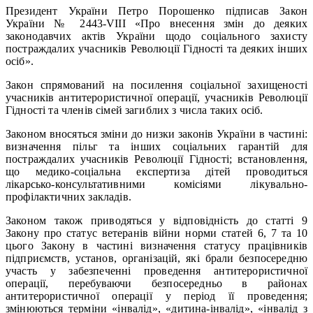
Президент України Петро Порошенко підписав Закон
України № 2443-VIII «Про внесення змін до деяких
законодавчих актів України щодо соціального захисту
постраждалих учасників Революції Гідності та деяких інших
осіб».
Закон спрямований на посилення соціальної захищеності
учасників антитерористичної операції, учасників Революції
Гідності та членів сімей загиблих з числа таких осіб.
Законом вносяться зміни до низки законів України в частині:
визначення пільг та інших соціальних гарантій для
постраждалих учасників Революції Гідності; встановлення,
що медико-соціальна експертиза дітей проводиться
лікарсько-консультативними комісіями лікувально-
профілактичних закладів.
Законом також приводяться у відповідність до статті 9
Закону про статус ветеранів війни норми статей 6, 7 та 10
цього Закону в частині визначення статусу працівників
підприємств, установ, організацій, які брали безпосередню
участь у забезпеченні проведення антитерористичної
операції, перебуваючи безпосередньо в районах
антитерористичної операції у період її проведення;
змінюються терміни «інвалід», «дитина-інвалід», «інвалід з