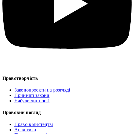
Правотворчість
Законопроекти на розгляді
Прийняті закони
Набули чинності
Правовий погляд
Право в мистецтві
Аналітика