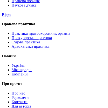
Правова позиція
Наукова думка
Відео
Правова практика
Практика правоохоронних органів
Прокурорська практика
Судова практика
Адвокатська практика
Новини
Україна
Міжнародні
Компаній
Про проект
Про нас
Редколегія
Контакти
Для авторів