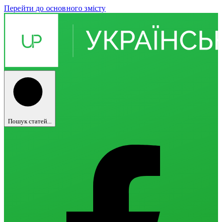
Перейти до основного змісту
Пошук статей...