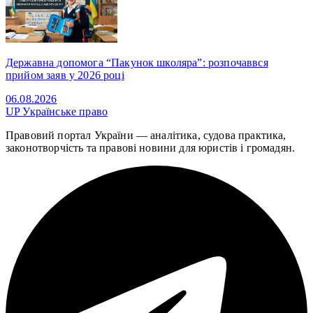
Державна допомога “Пакунок школяра”: розпочаввся
прийом заяв у 2026 році
06.08.2026
UP
Українське право
Правовий портал України — аналітика, судова практика,
законотворчість та правові новини для юристів і громадян.