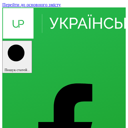
Перейти до основного змісту
Пошук статей...