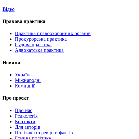
Відео
Правова практика
Практика правоохоронних органів
Прокурорська практика
Судова практика
Адвокатська практика
Новини
Україна
Міжнародні
Компаній
Про проект
Про нас
Редколегія
Контакти
Для авторів
Політика перевірки фактів
Етична політика