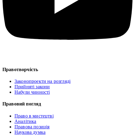
Правотворчість
Законопроекти на розгляді
Прийняті закони
Набули чинності
Правовий погляд
Право в мистецтві
Аналітика
Правова позиція
Наукова думка