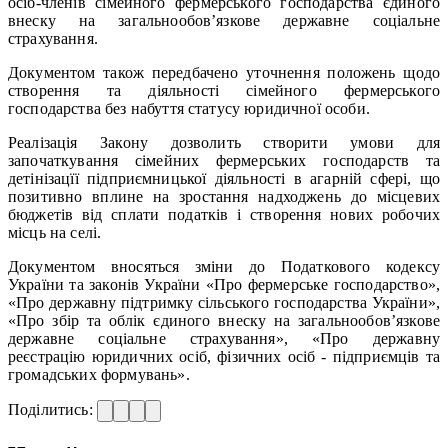
осіб-членів сімейного фермерського господарства єдиного
внеску на загальнообов’язкове державне соціальне
страхування.
Документом також передбачено уточнення положень щодо
створення та діяльності сімейного фермерського
господарства без набуття статусу юридичної особи.
Реалізація Закону дозволить створити умови для
започаткування сімейних фермерських господарств та
детінізацїї підприємницької діяльності в агарній сфері, що
позитивно вплине на зростання надходжень до місцевих
бюджетів від сплати податків і створення нових робочих
місць на селі.
Документом вносяться зміни до Податкового кодексу
України та законів України «Про фермерське господарство»,
«Про державну підтримку сільського господарства України»,
«Про збір та облік єдиного внеску на загальнообов’язкове
державне соціальне страхування», «Про державну
реєстрацію юридичних осіб, фізичних осіб - підприємців та
громадських формувань».
Поділитись: