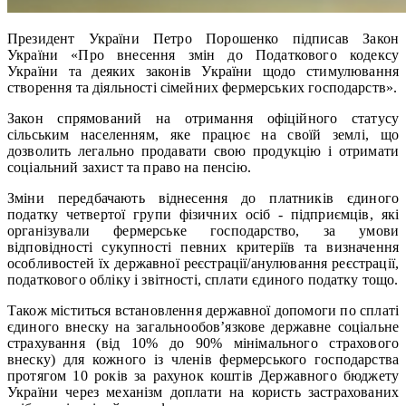
Президент України Петро Порошенко підписав Закон
України «Про внесення змін до Податкового кодексу
України та деяких законів України щодо стимулювання
cтворення та діяльності сімейних фермерських господарств».
Закон спрямований на отримання офіційного статусу
сільським населенням, яке працює на своїй землі, що
дозволить легально продавати свою продукцію і отримати
соціальний захист та право на пенсію.
Зміни передбачають віднесення до платників єдиного
податку четвертої групи фізичних осіб - підприємців, які
організували фермерське господарство, за умови
відповідності сукупності певних критеріїв та визначення
особливостей їх державної реєстрації/анулювання реєстрації,
податкового обліку і звітності, сплати єдиного податку тощо.
Також міститься встановлення державної допомоги по сплаті
єдиного внеску на загальнообов’язкове державне соціальне
страхування (від 10% до 90% мінімального страхового
внеску) для кожного із членів фермерського господарства
протягом 10 років за рахунок коштів Державного бюджету
України через механізм доплати на користь застрахованих