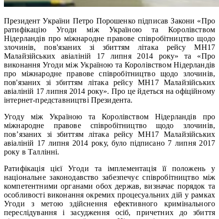
Президент України Петро Порошенко підписав Закони «Про
ратифікацію Угоди між Україною та Королівством
Нідерландів про міжнародне правове співробітництво щодо
злочинів, пов'язаних зі збиттям літака рейсу МН17
Малайзійських авіаліній 17 липня 2014 року» та «Про
виконання Угоди між Україною та Королівством Нідерландів
про міжнародне правове співробітництво щодо злочинів,
пов'язаних зі збиттям літака рейсу МН17 Малайзійських
авіаліній 17 липня 2014 року». Про це йдеться на офіційному
інтернет-представництві Президента.
Угоду між Україною та Королівством Нідерландів про
міжнародне правове співробітництво щодо злочинів,
пов’язаних зі збиттям літака рейсу МН17 Малайзійських
авіаліній 17 липня 2014 року, було підписано 7 липня 2017
року в Таллінні.
Ратифікація цієї Угоди та імплементація її положень у
національне законодавство забезпечує співробітництво між
компетентними органами обох держав, визначає порядок та
особливості виконання окремих процесуальних дій у рамках
Угоди з метою здійснення ефективного кримінального
переслідування і засудження осіб, причетних до збиття