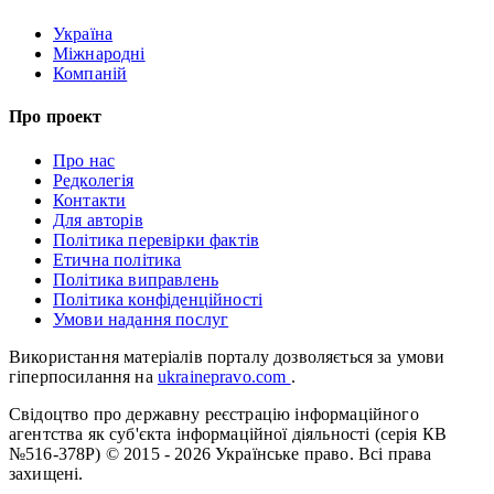
Україна
Міжнародні
Компаній
Про проект
Про нас
Редколегія
Контакти
Для авторів
Політика перевірки фактів
Етична політика
Політика виправлень
Політика конфіденційності
Умови надання послуг
Використання матеріалів порталу дозволяється за умови
гіперпосилання на
ukrainepravo.com
.
Свідоцтво про державну реєстрацію інформаційного
агентства як суб'єкта інформаційної діяльності (серія КВ
№516-378Р)
© 2015 - 2026 Українське право. Всі права
захищені.