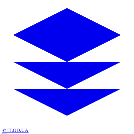
© IT.OD.UA