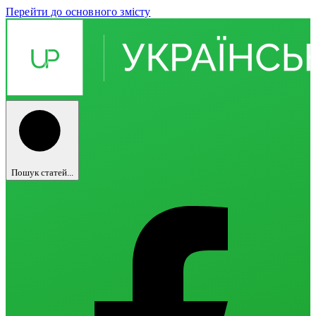
Перейти до основного змісту
Пошук статей...