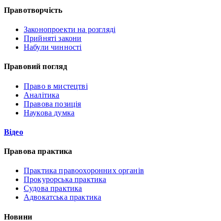
Правотворчість
Законопроекти на розгляді
Прийняті закони
Набули чинності
Правовий погляд
Право в мистецтві
Аналітика
Правова позиція
Наукова думка
Відео
Правова практика
Практика правоохоронних органів
Прокурорська практика
Судова практика
Адвокатська практика
Новини