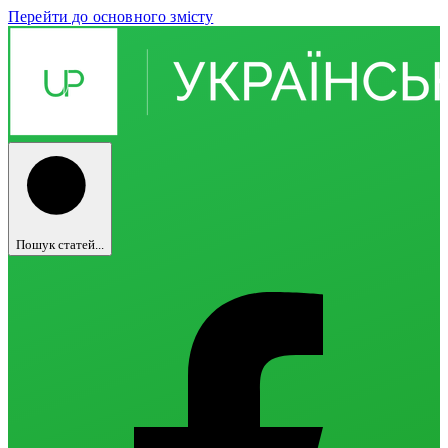
Перейти до основного змісту
Пошук статей...