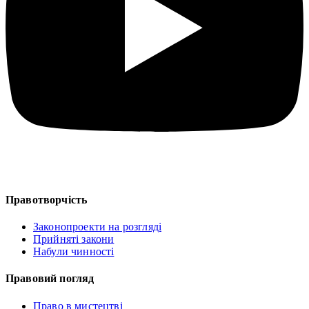
Правотворчість
Законопроекти на розгляді
Прийняті закони
Набули чинності
Правовий погляд
Право в мистецтві