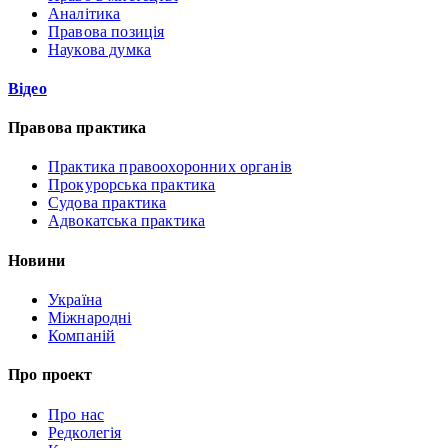
Аналітика
Правова позиція
Наукова думка
Відео
Правова практика
Практика правоохоронних органів
Прокурорська практика
Судова практика
Адвокатська практика
Новини
Україна
Міжнародні
Компаній
Про проект
Про нас
Редколегія