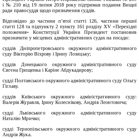
і № 210 від 19 липня 2018 року підтримав подання Вищої
ради правосуддя щодо призначення суддів.
Відповідно до частини п’ятої статті 126, частини першої
статті 128 та підпункту 2 пункту 161 розділу XV «Перехідні
положення» Конституції України Президент постановив
призначити у місцевих адміністративних судах на посади:
суддів Дніпропетровського окружного адміністративного
суду Вікторію Віхрову і Ірину Лозицьку;
суддів Донецького окружного адміністративного суду
Євгена Грищенка і Каріне Абдукадирову;
судді Полтавського окружного адміністративного суду Ольгу
Гіглаву.
суддів Київського окружного адміністративного суду:
Валерія Журавля, Ірину Колеснікову, Андрія Леонтовича;
судді Львівського окружного адміністративного суду
Наталію Мричко;
судді Тернопільського окружного адміністративного суду
Андрія Жука.