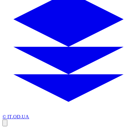
© IT.OD.UA