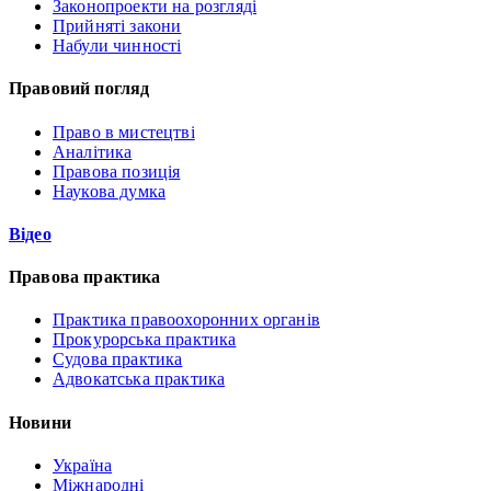
Законопроекти на розгляді
Прийняті закони
Набули чинності
Правовий погляд
Право в мистецтві
Аналітика
Правова позиція
Наукова думка
Відео
Правова практика
Практика правоохоронних органів
Прокурорська практика
Судова практика
Адвокатська практика
Новини
Україна
Міжнародні