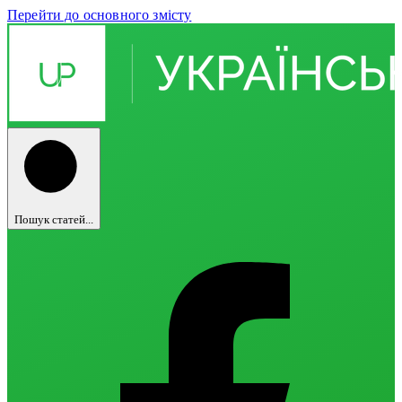
Перейти до основного змісту
Пошук статей...