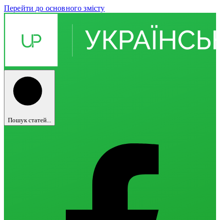
Перейти до основного змісту
Пошук статей...