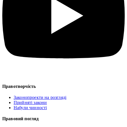
Правотворчість
Законопроекти на розгляді
Прийняті закони
Набули чинності
Правовий погляд