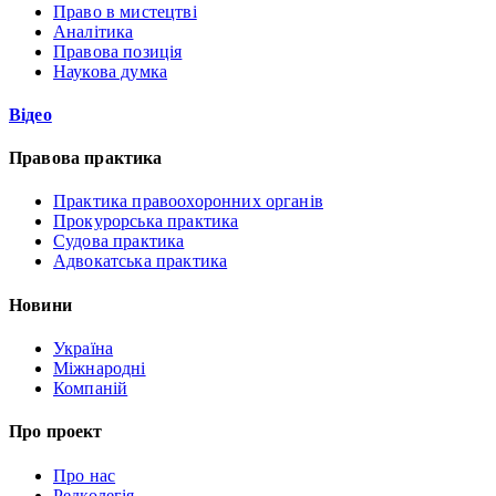
Право в мистецтві
Аналітика
Правова позиція
Наукова думка
Відео
Правова практика
Практика правоохоронних органів
Прокурорська практика
Судова практика
Адвокатська практика
Новини
Україна
Міжнародні
Компаній
Про проект
Про нас
Редколегія