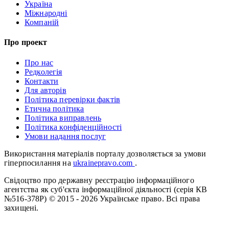
Україна
Міжнародні
Компаній
Про проект
Про нас
Редколегія
Контакти
Для авторів
Політика перевірки фактів
Етична політика
Політика виправлень
Політика конфіденційності
Умови надання послуг
Використання матеріалів порталу дозволяється за умови
гіперпосилання на
ukrainepravo.com
.
Свідоцтво про державну реєстрацію інформаційного
агентства як суб'єкта інформаційної діяльності (серія КВ
№516-378Р)
© 2015 - 2026 Українське право. Всі права
захищені.