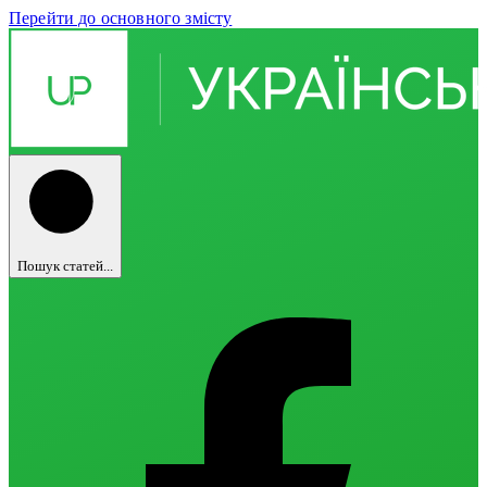
Перейти до основного змісту
Пошук статей...