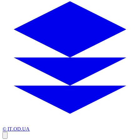
© IT.OD.UA