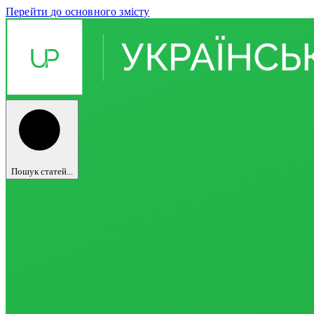
Перейти до основного змісту
Пошук статей...