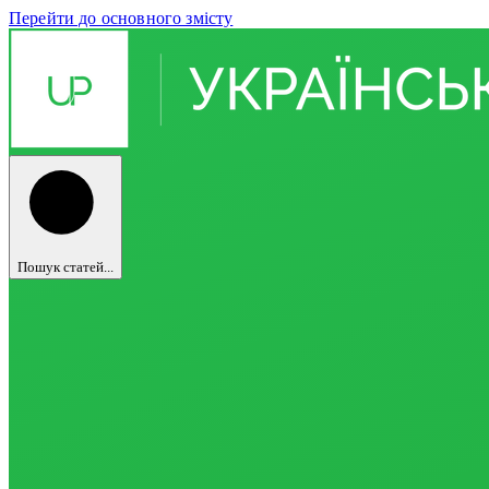
Перейти до основного змісту
Пошук статей...