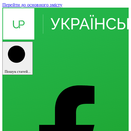
Перейти до основного змісту
Пошук статей...