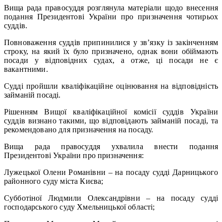
Вища рада правосуддя розглянула матеріали щодо внесення
подання Президентові України про призначення чотирьох
суддів.
Повноваження суддів припинилися у зв’язку із закінченням
строку, на який їх було призначено, однак вони обіймають
посади у відповідних судах, а отже, ці посади не є
вакантними.
Судді пройшли кваліфікаційне оцінювання на відповідність
займаній посаді.
Рішенням Вищої кваліфікаційної комісії суддів України
суддів визнано такими, що відповідають займаній посаді, та
рекомендовано для призначення на посаду.
Вища рада правосуддя ухвалила внести подання
Президентові України про призначення:
Лужецької Олени Романівни – на посаду судді Дарницького
районного суду міста Києва;
Субботіної Людмили Олександрівни – на посаду судді
господарського суду Хмельницької області;