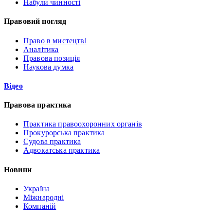
Набули чинності
Правовий погляд
Право в мистецтві
Аналітика
Правова позиція
Наукова думка
Відео
Правова практика
Практика правоохоронних органів
Прокурорська практика
Судова практика
Адвокатська практика
Новини
Україна
Міжнародні
Компаній