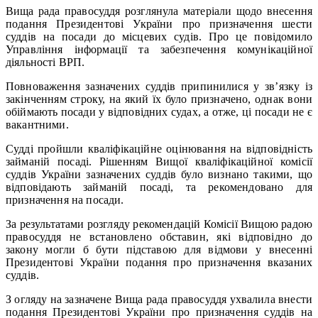
Вища рада правосуддя розглянула матеріали щодо внесення
подання Президентові України про призначення шести
суддів на посади до місцевих судів. Про це повідомило
Управління інформації та забезпечення комунікаційної
діяльності ВРП.
Повноваження зазначених суддів припинилися у зв’язку із
закінченням строку, на який їх було призначено, однак вони
обіймають посади у відповідних судах, а отже, ці посади не є
вакантними.
Судді пройшли кваліфікаційне оцінювання на відповідність
займаній посаді. Рішенням Вищої кваліфікаційної комісії
суддів України зазначених суддів було визнано такими, що
відповідають займаній посаді, та рекомендовано для
призначення на посади.
За результатами розгляду рекомендацій Комісії Вищою радою
правосуддя не встановлено обставин, які відповідно до
закону могли б бути підставою для відмови у внесенні
Президентові України подання про призначення вказаних
суддів.
З огляду на зазначене Вища рада правосуддя ухвалила внести
подання Президентові України про призначення суддів на