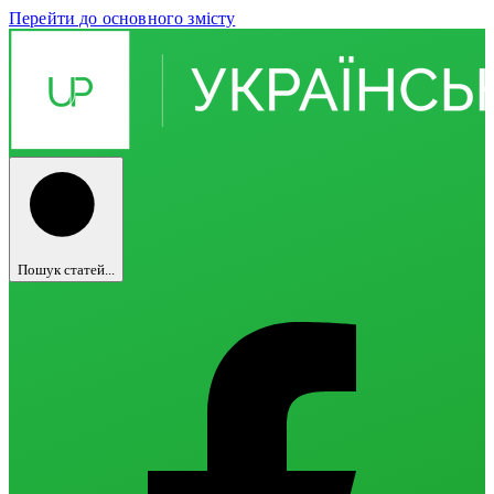
Перейти до основного змісту
Пошук статей...