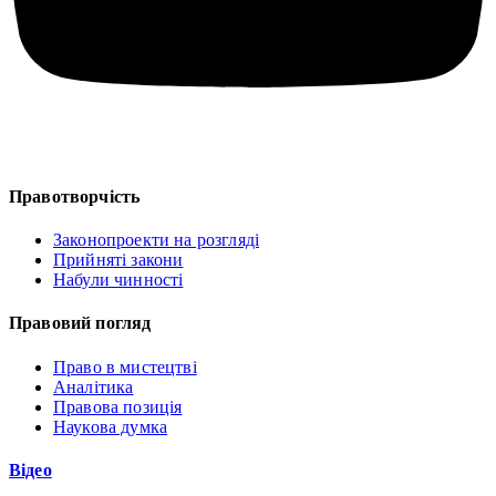
Правотворчість
Законопроекти на розгляді
Прийняті закони
Набули чинності
Правовий погляд
Право в мистецтві
Аналітика
Правова позиція
Наукова думка
Відео