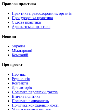
Правова практика
Практика правоохоронних органів
Прокурорська практика
Судова практика
Адвокатська практика
Новини
Україна
Міжнародні
Компаній
Про проект
Про нас
Редколегія
Контакти
Для авторів
Політика перевірки фактів
Етична політика
Політика виправлень
Політика конфіденційності
Умови надання послуг