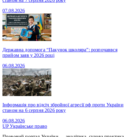
станом на 7 серпня 2026 року
07.08.2026
Державна допомога “Пакунок школяра”: розпочаввся
прийом заяв у 2026 році
06.08.2026
Інформація про відсіч збройної агресії рф проти України
станом на 6 серпня 2026 року
06.08.2026
UP
Українське право
Правовий портал України — аналітика, судова практика,