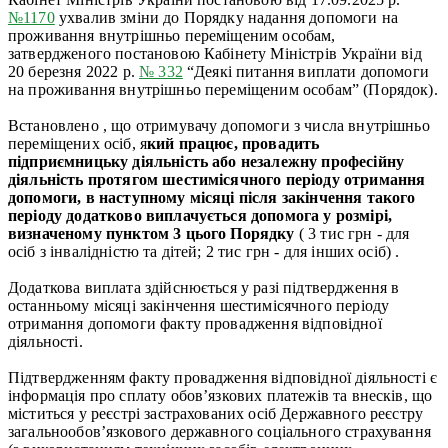
№1170
ухвалив зміни до Порядку надання допомоги на
проживання внутрішньо переміщеним особам,
затвердженого постановою Кабінету Міністрів України від
20 березня 2022 р.
№ 332
“Деякі питання виплати допомоги
на проживання внутрішньо переміщеним особам” (Порядок).
Встановлено , що отримувачу допомоги з числа внутрішньо
переміщених осіб, я
кий працює, провадить
підприємницьку діяльність або незалежну професійну
діяльність протягом шестимісячного періоду отримання
допомоги, в наступному місяці після закінчення такого
періоду додатково виплачується допомога у розмірі,
визначеному пунктом 3 цього Порядку
( 3 тис грн - для
осіб з інвалідністю та дітей; 2 тис грн - для інших осіб)
.
Додаткова виплата здійснюється у разі підтвердження в
останньому місяці закінчення шестимісячного періоду
отримання допомоги факту провадження відповідної
діяльності.
Підтвердженням факту провадження відповідної діяльності є
інформація про сплату обов’язкових платежів та внесків, що
міститься у реєстрі застрахованих осіб Державного реєстру
загальнообов’язкового державного соціального страхування