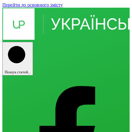
Перейти до основного змісту
Пошук статей...