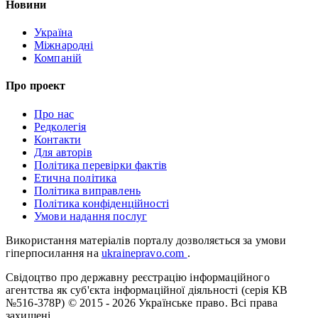
Новини
Україна
Міжнародні
Компаній
Про проект
Про нас
Редколегія
Контакти
Для авторів
Політика перевірки фактів
Етична політика
Політика виправлень
Політика конфіденційності
Умови надання послуг
Використання матеріалів порталу дозволяється за умови
гіперпосилання на
ukrainepravo.com
.
Свідоцтво про державну реєстрацію інформаційного
агентства як суб'єкта інформаційної діяльності (серія КВ
№516-378Р)
© 2015 - 2026 Українське право. Всі права
захищені.