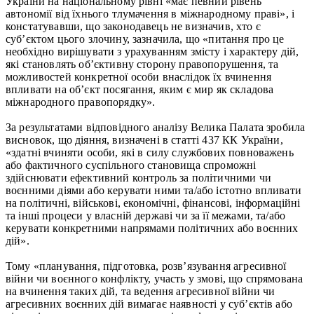
України на національному рівні «має певний рівень
автономії від їхнього тлумачення в міжнародному праві», і
констатувавши, що законодавець не визначив, хто є
суб’єктом цього злочину, зазначила, що «питання про це
необхідно вирішувати з урахуванням змісту і характеру дій,
які становлять об’єктивну сторону правопорушення, та
можливостей конкретної особи внаслідок їх вчинення
впливати на об’єкт посягання, яким є мир як складова
міжнародного правопорядку».
За результатами відповідного аналізу Велика Палата зробила
висновок, що діяння, визначені в статті 437 КК України,
«здатні вчиняти особи, які в силу службових повноважень
або фактичного суспільного становища спроможні
здійснювати ефективний контроль за політичними чи
воєнними діями або керувати ними та/або істотно впливати
на політичні, військові, економічні, фінансові, інформаційні
та інші процеси у власній державі чи за її межами, та/або
керувати конкретними напрямами політичних або воєнних
дій».
Тому «планування, підготовка, розв’язування агресивної
війни чи воєнного конфлікту, участь у змові, що спрямована
на вчинення таких дій, та ведення агресивної війни чи
агресивних воєнних дій вимагає наявності у суб’єктів або