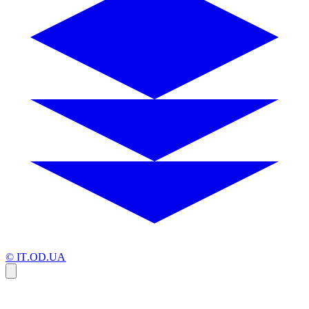
© IT.OD.UA