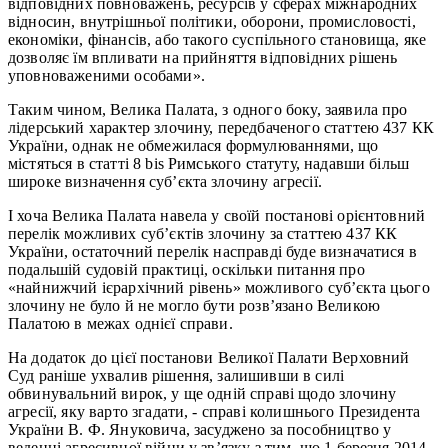
відповідних повноважень, ресурсів у сферах міжнародних
відносин, внутрішньої політики, оборони, промисловості,
економіки, фінансів, або такого суспільного становища, яке
дозволяє їм впливати на прийняття відповідних рішень
уповноваженими особами».
Таким чином, Велика Палата, з одного боку, заявила про
лідерський характер злочину, передбаченого статтею 437 КК
України, однак не обмежилася формулюваннями, що
містяться в статті 8 bis Римського статуту, надавши більш
широке визначення суб’єкта злочину агресії.
І хоча Велика Палата навела у своїй постанові орієнтовний
перелік можливих суб’єктів злочину за статтею 437 КК
України, остаточний перелік насправді буде визначатися в
подальшій судовій практиці, оскільки питання про
«найнижчий ієрархічний рівень» можливого суб’єкта цього
злочину не було й не могло бути розв’язано Великою
Палатою в межах однієї справи.
На додаток до цієї постанови Великої Палати Верховний
Суд раніше ухвалив рішення, залишивши в силі
обвинувальний вирок, у ще одній справі щодо злочину
агресії, яку варто згадати, - справі колишнього Президента
України В. Ф. Януковича, засуджено за пособництво у
веденні агресивної війни у зв’язку з тим, що 1 березня 2014