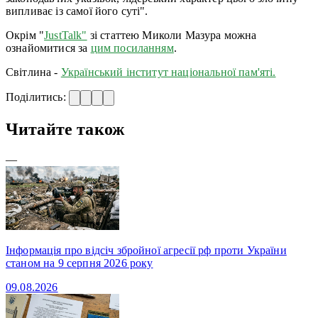
випливає із самої його суті".
Окрім "
JustTalk"
зі статтею Миколи Мазура можна
ознайомитися за
цим посиланням
.
Світлина -
Український інститут національної пам'яті.
Поділитись:
Читайте також
—
Інформація про відсіч збройної агресії рф проти України
станом на 9 серпня 2026 року
09.08.2026