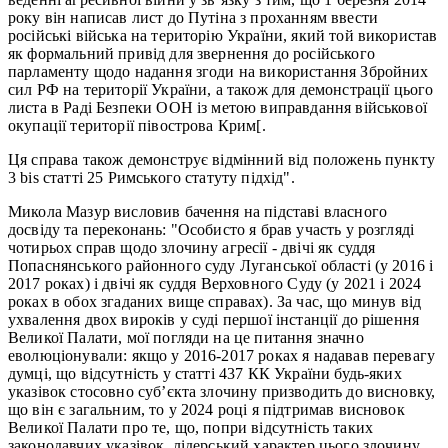
року він написав лист до Путіна з проханням ввести
російські війська на територію України, який той використав
як формальний привід для звернення до російського
парламенту щодо надання згоди на використання Збройних
сил РФ на території України, а також для демонстрації цього
листа в Раді Безпеки ООН із метою виправдання військової
окупації території півострова Крим[.
Ця справа також демонструє відмінний від положень пункту
3 bis статті 25 Римського статуту підхід".
Микола Мазур висловив бачення на підставі власного
досвіду та переконань: "Особисто я брав участь у розгляді
чотирьох справ щодо злочину агресії - двічі як суддя
Попаснянського районного суду Луганської області (у 2016 і
2017 роках) і двічі як суддя Верховного Суду (у 2021 і 2024
роках в обох згаданих вище справах). За час, що минув від
ухвалення двох вироків у суді першої інстанції до рішення
Великої Палати, мої погляди на це питання значно
еволюціонували: якщо у 2016-2017 роках я надавав перевагу
думці, що відсутність у статті 437 КК України будь-яких
указівок стосовно суб’єкта злочину призводить до висновку,
що він є загальним, то у 2024 році я підтримав висновок
Великої Палати про те, що, попри відсутність таких
законодавчих указівок, лідерський характер цього злочину