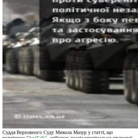
Суддя Верховного Суду Микола Мазур у статті, що
розміщено "
JustTalk"
, здійснив аналіз кримінально-правової