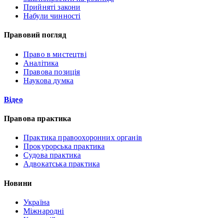
Прийняті закони
Набули чинності
Правовий погляд
Право в мистецтві
Аналітика
Правова позиція
Наукова думка
Відео
Правова практика
Практика правоохоронних органів
Прокурорська практика
Судова практика
Адвокатська практика
Новини
Україна
Міжнародні