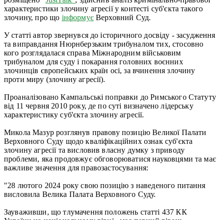
характеристики злочину агресії у контесті суб'єкта такого
злочину, про що
інформує
Верховний Суд.
У статті автор звернувся до історичного досвіду - засудження
та виправдання Нюрнберзьким трибуналом тих, стосовно
кого розглядалася справа Міжнародним військовим
трибуналом для суду і покарання головних воєнних
злочинців європейських країн осі, за вчинення злочину
проти миру (злочину агресії).
Проаналізовано Кампальські поправки до Римського Статуту
від 11 червня 2010 року, де по суті визначено лідерську
характеристику суб'єкта злочину агресії.
Микола Мазур розглянув правову позицію Великої Палати
Верховного Суду щодо кваліфікаційних ознак суб'єкта
злочину агресії та висловив власну думку з приводу
проблеми, яка продовжує обговорюватися науковцями та має
важливе значення для правозастосування:
"28 лютого 2024 року свою позицію з наведеного питання
висловила Велика Палата Верховного Суду.
Зауваживши, що тлумачення положень статті 437 КК