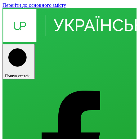
Перейти до основного змісту
Пошук статей...