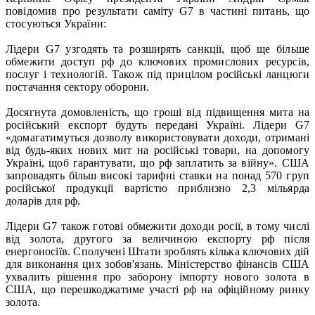
повідомив про результати саміту G7 в частині питань, що
стосуються України:
Лідери G7 узгодять та розширять санкції, щоб ще більше
обмежити доступ рф до ключових промислових ресурсів,
послуг і технологій. Також під прицілом російські ланцюги
постачання сектору оборони.
Досягнута домовленість, що гроші від підвищення мита на
російський експорт будуть передані Україні. Лідери G7
«домагатимуться дозволу використовувати доходи, отримані
від будь-яких нових мит на російські товари, на допомогу
Україні, щоб гарантувати, що рф заплатить за війну». США
запровадять більш високі тарифні ставки на понад 570 груп
російської продукції вартістю приблизно 2,3 мільярда
доларів для рф.
Лідери G7 також готові обмежити доходи росії, в тому числі
від золота, другого за величиною експорту рф після
енергоносіїв. Сполучені Штати зроблять кілька ключових дій
для виконання цих зобов'язань. Міністерство фінансів США
ухвалить рішення про заборону імпорту нового золота в
США, що перешкоджатиме участі рф на офіційному ринку
золота.