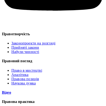
Правотворчість
Законопроекти на розгляді
Прийняті закони
Набули чинності
Правовий погляд
Право в мистецтві
Аналітика
Правова позиція
Наукова думка
Відео
Правова практика