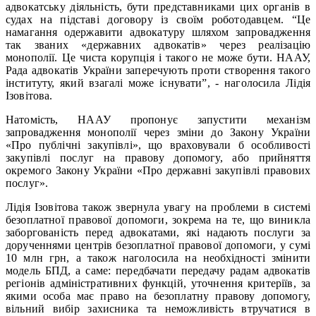
адвокатську діяльність, бути представниками цих органів в
судах на підставі договору із своїм роботодавцем. “Це
намагання одержавити адвокатуру шляхом запровадження
так званих «державних адвокатів» через реалізацію
монополії. Це чиста корупція і такого не може бути. НААУ,
Рада адвокатів України заперечують проти створення такого
інституту, який взагалі може існувати”, - наголосила Лідія
Ізовітова.
Натомість, НААУ пропонує запустити механізм
запровадження монополії через зміни до Закону України
«Про публічні закупівлі», що враховували б особливості
закупівлі послуг на правову допомогу, або прийняття
окремого Закону України «Про державні закупівлі правових
послуг».
Лідія Ізовітова також звернула увагу на проблеми в системі
безоплатної правової допомоги, зокрема на те, що виникла
заборгованість перед адвокатами, які надають послуги за
дорученнями центрів безоплатної правової допомоги, у сумі
10 млн грн, а також наголосила на необхідності змінити
модель БПД, а саме: передбачати передачу радам адвокатів
регіонів адміністративних функцій, уточнення критеріїв, за
якими особа має право на безоплатну правову допомогу,
вільний вибір захисника та неможливість втручатися в