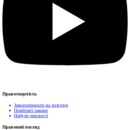
Правотворчість
Законопроекти на розгляді
Прийняті закони
Набули чинності
Правовий погляд