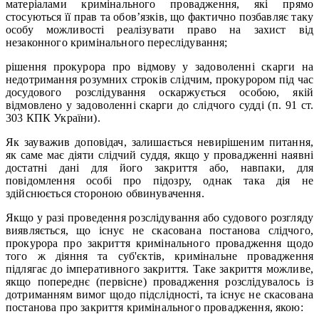
матеріалами кримінального провадження, які прямо
стосуються її прав та обов’язків, що фактично позбавляє таку
особу можливості реалізувати право на захист від
незаконного кримінального переслідування;
рішення прокурора про відмову у задоволенні скарги на
недотримання розумних строків слідчим, прокурором під час
досудового розслідування оскаржується особою, якій
відмовлено у задоволенні скарги до слідчого судді (п. 91 ст.
303 КПК України).
Як зауважив доповідач, залишається невирішеним питання,
як саме має діяти слідчий суддя, якщо у провадженні наявні
достатні дані для його закриття або, навпаки, для
повідомлення особі про підозру, однак така дія не
здійснюється стороною обвинувачення.
Якщо у разі проведення розслідування або судового розгляду
виявляється, що існує не скасована постанова слідчого,
прокурора про закриття кримінального провадження щодо
того ж діяння та суб'єктів, кримінальне провадження
підлягає до імперативного закриття. Таке закриття можливе,
якщо попереднє (первісне) провадження розслідувалось із
дотриманням вимог щодо підслідності, та існує не скасована
постанова про закриття кримінального провадження, якою: