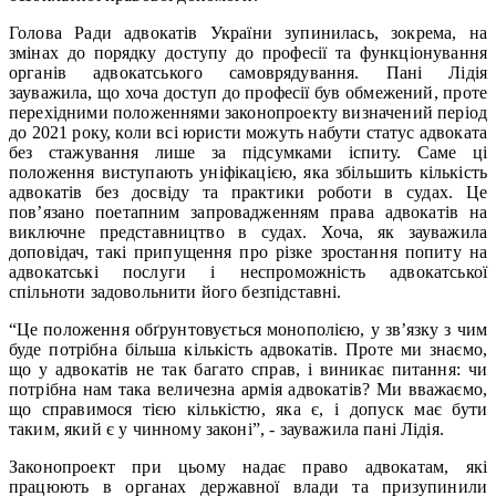
Голова Ради адвокатів України зупинилась, зокрема, на
змінах до порядку доступу до професії та функціонування
органів адвокатського самоврядування. Пані Лідія
зауважила, що хоча доступ до професії був обмежений, проте
перехідними положеннями законопроекту визначений період
до 2021 року, коли всі юристи можуть набути статус адвоката
без стажування лише за підсумками іспиту. Саме ці
положення виступають уніфікацією, яка збільшить кількість
адвокатів без досвіду та практики роботи в судах. Це
пов’язано поетапним запровадженням права адвокатів на
виключне представництво в судах. Хоча, як зауважила
доповідач, такі припущення про різке зростання попиту на
адвокатські послуги і неспроможність адвокатської
спільноти задовольнити його безпідставні.
“Це положення обґрунтовується монополією, у зв’язку з чим
буде потрібна більша кількість адвокатів. Проте ми знаємо,
що у адвокатів не так багато справ, і виникає питання: чи
потрібна нам така величезна армія адвокатів? Ми вважаємо,
що справимося тією кількістю, яка є, і допуск має бути
таким, який є у чинному законі”, - зауважила пані Лідія.
Законопроект при цьому надає право адвокатам, які
працюють в органах державної влади та призупинили