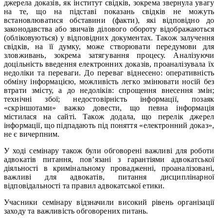
джерела доказів, як інститут свідків, зокрема звернула увагу
на те, що на підставі показань свідків не можуть
встановлюватися обставини (факти), які відповідно до
законодавства або звичаїв ділового обороту відображаються
(обліковуються) у відповідних документах. Також залучення
свідків, на її думку, може створювати передумови для
зловживань, зокрема затягування процесу. Аналізуючи
доцільність введення електронних доказів, проаналізувала їх
недоліки та переваги. До переваг віднесено: оперативність
обміну інформацією, можливість легко змінювати носій без
втрати змісту, а до недоліків: спрощення внесення змін;
технічні збої; недостовірність інформації, позаяк
«скріншотами» важко довести, що певна інформація
містилася на сайті. Також додала, що перелік джерел
інформації, що підпадають під поняття «електронний доказ»,
не є вичерпним.
У ході семінару також були обговорені важливі для роботи
адвокатів питання, пов’язані з гарантіями адвокатської
діяльності в кримінальному провадженні, проаналізовані,
важливі для адвокатів, питання дисциплінарної
відповідальності та правил адвокатської етики.
Учасники семінару відзначили високий рівень організації
заходу та важливість обговорених питань.