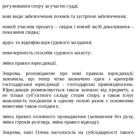
регулювання спору за участю судді;
нові види забезпечення позовів та зустрічне забезпечення;
новий учасник процесу – свідок і новий засіб доказування –
показання свідка;
аудіо- та відеофіксація судового засідання;
невичерпність способів судового захисту;
зміна правил юрисдикції.
Зокрема, розповідаючи про нові правила юрисдикції,
зазначила, що тепер чітко визначено один з критеріїв
господарської юрисдикції - господарські правовідносини.
Юрисдикція розмежовується також залежно від предмету, а
не тільки суб’єктного складу сторін спору, а також існує
можливість поєднання в одному позові разом з основними
вимогами також похідних;
зміна правил позовного провадження (залишення без руху,
зміна строків розгляду, зміна правил відводу).
Зокрема, пані Олена наголосила на субсидіарності такого