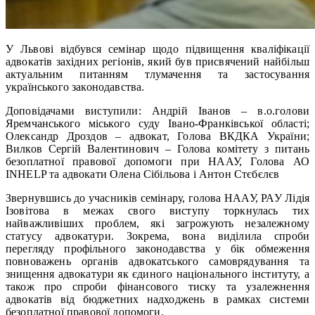
У Львові відбувся семінар щодо підвищення кваліфікації
адвокатів західних регіонів, який був присвячений найбільш
актуальним питанням тлумачення та застосування
українського законодавства.
Доповідачами виступили: Андрій Іванов – в.о.голови
Яремчанського міського суду Івано-Франківської області;
Олександр Дроздов – адвокат, Голова ВКДКА України;
Вилков Сергій Валентинович – Голова комітету з питань
безоплатної правової допомоги при НААУ, Голова АО
INHELP та адвокати Олена Сібільова і Антон Стєбєлєв
Звернувшись до учасників семінару, голова НААУ, РАУ Лідія
Ізовітова в межах свого виступу торкнулась тих
найважливіших проблем, які загрожують незалежному
статусу адвокатури. Зокрема, вона виділила спроби
перегляду профільного законодавства у бік обмеження
повноважень органів адвокатського самоврядування та
знищення адвокатури як єдиного національного інституту, а
також про спроби фінансового тиску та узалежнення
адвокатів від бюджетних надходжень в рамках системи
безоплатної правової допомоги.