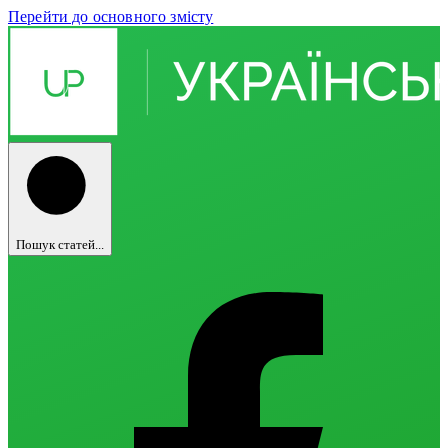
Перейти до основного змісту
Пошук статей...