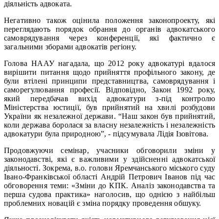
діяльність адвоката.
Негативно також оцінила положення законопроекту, які
переглядають порядок обрання до органів адвокатського
самоврядування через конференції, які фактично є
загальними зборами адвокатів регіону.
Голова НААУ нагадала, що 2012 року адвокатурі вдалося
вирішити питання щодо прийняття профільного закону, де
були втілені принципи представництва, самоврядування і
саморегулювання професії. Відповідно, Закон 1992 року,
який передбачав вихід адвокатури з-під контролю
Міністерства юстиції, був прийнятий на хвилі розбудови
України як незалежної держави. “Наш закон був прийнятий,
коли держава боролася за власну незалежність і незалежність
адвокатури була природною”, - підсумувала Лідія Ізовітова.
Продовжуючи семінар, учасники обговорили зміни у
законодавстві, які є важливими у здійсненні адвокатської
діяльності. Зокрема, в.о. голови Яремчанського міського суду
Івано-Франківської області Андрій Петрович Іванов під час
обговорення теми: «Зміни до КПК. Аналіз законодавства та
перша судова практика» наголосив, що однією з найбільш
проблемних новацій є зміна порядку проведення обшуку.