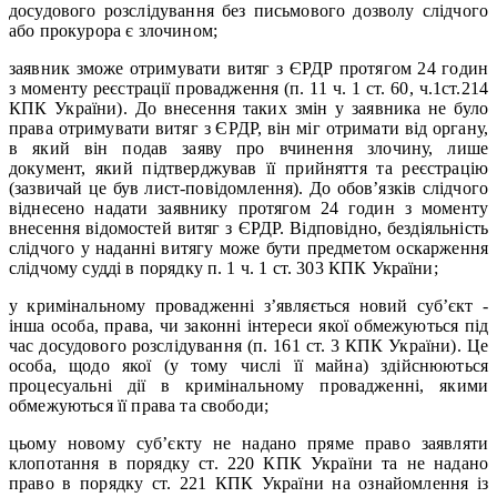
досудового розслідування без письмового дозволу слідчого
або прокурора є злочином;
заявник зможе отримувати витяг з ЄРДР протягом 24 годин
з моменту реєстрації провадження (п. 11 ч. 1 ст. 60, ч.1ст.214
КПК України). До внесення таких змін у заявника не було
права отримувати витяг з ЄРДР, він міг отримати від органу,
в який він подав заяву про вчинення злочину, лише
документ, який підтверджував її прийняття та реєстрацію
(зазвичай це був лист-повідомлення). До обов’язків слідчого
віднесено надати заявнику протягом 24 годин з моменту
внесення відомостей витяг з ЄРДР. Відповідно, бездіяльність
слідчого у наданні витягу може бути предметом оскарження
слідчому судді в порядку п. 1 ч. 1 ст. 303 КПК України;
у кримінальному провадженні з’являється новий суб’єкт -
інша особа, права, чи законні інтереси якої обмежуються під
час досудового розслідування (п. 161 ст. 3 КПК України). Це
особа, щодо якої (у тому числі її майна) здійснюються
процесуальні дії в кримінальному провадженні, якими
обмежуються її права та свободи;
цьому новому суб’єкту не надано пряме право заявляти
клопотання в порядку ст. 220 КПК України та не надано
право в порядку ст. 221 КПК України на ознайомлення із