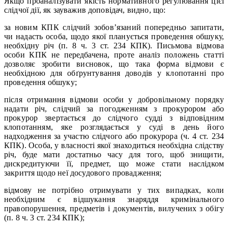
Якщо проаналізувати якість нормативного регулювання цієї
слідчої дії, як зауважив доповідач, видно, що:
за новим КПК слідчий зобов’язаний попередньо запитати,
чи надасть особа, щодо якої планується проведення обшуку,
необхідну річ (п. 8 ч. 3 ст. 234 КПК). Письмова відмова
особи КПК не передбачена, проте аналіз положень статті
дозволяє зробити висновок, що така форма відмови є
необхідною для обґрунтування доводів у клопотанні про
проведення обшуку;
після отримання відмови особи у добровільному порядку
надати річ, слідчий за погодженням з прокурором або
прокурор звертається до слідчого судді з відповідним
клопотанням, яке розглядається у суді в день його
надходження за участю слідчого або прокурора (ч. 4 ст. 234
КПК). Особа, у власності якої знаходиться необхідна слідству
річ, буде мати достатньо часу для того, щоб знищити,
дискредитуючи її, предмет, що може стати наслідком
закриття щодо неї досудового провадження;
відмову не потрібно отримувати у тих випадках, коли
необхідним є відшукання знаряддя кримінального
правопорушення, предметів і документів, вилучених з обігу
(п. 8 ч. 3 ст. 234 КПК);