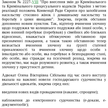
Законом № 2227-
VIII
"Про внесення змін до Кримінального
та Кримінального процесуального кодексів України з метою
реалізації положень Конвенції Ради Європи про запобігання
насильству стосовно жінок і домашньому насильству та
боротьбу з цими явищами". Зокрема, перелік обставин
доповнено новим пунктом. Так, відтепер вчинення злочину
щодо подружжя чи колишнього подружжя або іншої особи, з
якою винний перебуває (перебував) у сімейних або близьких
відносинах, вважається обтяжуючою обставиною при
призначенні покарання, а також такою обставиною тепер
визнається вчинення злочину на ґрунті статевої
приналежності та вчинення злочину щодо особи з
інвалідністю або особи, яка перебуває в безпорадному стані,
або особи, яка страждає на психічний розлад, зокрема на
недоумство, має вади розумового розвитку, а також вчинення
злочину у присутності дитини.
Адвокат Олена Вікторівна Сібільова під час свого виступу
вказала на важливі новели господарського судочинства у
діяльності адвокатів, зокрема серед них:
введення нових видів провадження (наказне, спрощене);
наближення до електронного судочинства (е-докази, е-
документообіг);