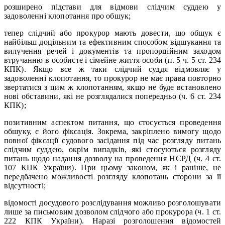
розширено підстави для відмови слідчим суддею у
задоволенні клопотання про обшук;
тепер слідчий або прокурор мають довести, що обшук є
найбільш доцільним та ефективним способом відшукання та
вилучення речей і документів та пропорційним заходом
втручанню в особисте і сімейне життя особи (п. 5 ч. 5 ст. 234
КПК). Якщо все ж таки слідчий суддя відмовляє у
задоволенні клопотання, то прокурор не має права повторно
звертатися з цим ж клопотанням, якщо не буде встановлено
нові обставини, які не розглядалися попередньо (ч. 6 ст. 234
КПК);
позитивним аспектом питання, що стосується проведення
обшуку, є його фіксація. Зокрема, закріплено вимогу щодо
повної фіксації судового засідання під час розгляду питань
слідчим суддею, окрім випадків, які стосуються розгляду
питань щодо надання дозволу на проведення НСРД (ч. 4 ст.
107 КПК України). При цьому законом, як і раніше, не
передбачено можливості розгляду клопотань сторони за її
відсутності;
відомості досудового розслідування можливо розголошувати
лише за письмовим дозволом слідчого або прокурора (ч. 1 ст.
222 КПК України). Наразі розголошення відомостей