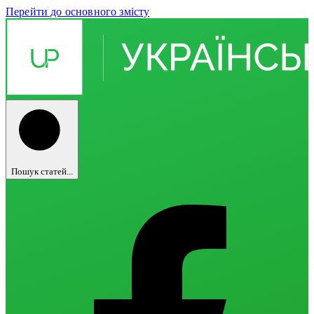
Перейти до основного змісту
Пошук статей...