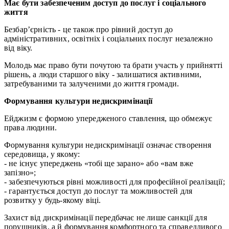
Має бути забезпеченим доступ до послуг і соціального
життя
Безбар’єрність - це також про рівний доступ до
адміністративних, освітніх і соціальних послуг незалежно
від віку.
Молодь має право бути почутою та брати участь у прийнятті
рішень, а люди старшого віку - залишатися активними,
затребуваними та залученими до життя громади.
Формування к
ультури недискримінації
Ейджизм є формою упередженого ставлення, що обмежує
права людини.
Формування культури недискримінації означає створення
середовища, у якому:
- не існує упереджень «тобі ще зарано» або «вам вже
запізно»;
- забезпечуються рівні можливості для професійної реалізації;
- гарантується доступ до послуг та можливостей для
розвитку у будь-якому віці.
Захист від дискримінації передбачає не лише санкції для
порушників, а й формування комфортного та справедливого