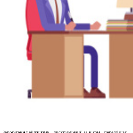
Запобігання ейджизму - дискримінації за віком - передбачає