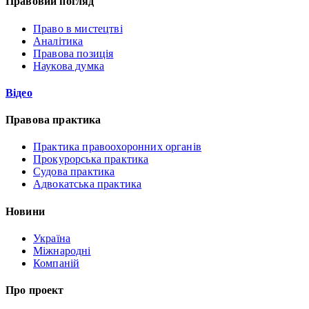
Правовий погляд
Право в мистецтві
Аналітика
Правова позиція
Наукова думка
Відео
Правова практика
Практика правоохоронних органів
Прокурорська практика
Судова практика
Адвокатська практика
Новини
Україна
Міжнародні
Компаній
Про проект