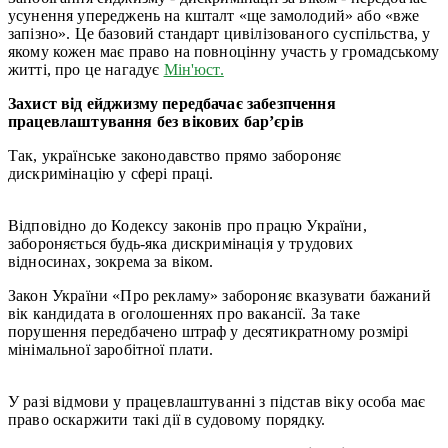
усунення упереджень на кшталт «ще замолодий» або «вже
запізно». Це базовий стандарт цивілізованого суспільства, у
якому кожен має право на повноцінну участь у громадському
житті, про це нагадує
Мін'юст.
Захист від ейджизму передбачає забезпчення
працевлаштування без вікових бар’єрів
Так, українське законодавство прямо забороняє
дискримінацію у сфері праці.
Відповідно до Кодексу законів про працю України,
забороняється будь-яка дискримінація у трудових
відносинах, зокрема за віком.
Закон України «Про рекламу» забороняє вказувати бажаний
вік кандидата в оголошеннях про вакансії. За таке
порушення передбачено штраф у десятикратному розмірі
мінімальної заробітної плати.
У разі відмови у працевлаштуванні з підстав віку особа має
право оскаржити такі дії в судовому порядку.