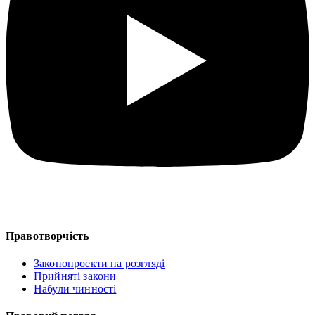
Правотворчість
Законопроекти на розгляді
Прийняті закони
Набули чинності