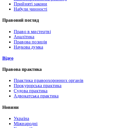
Прийняті закони
Набули чинності
Правовий погляд
Право в мистецтві
Аналітика
Правова позиція
Наукова думка
Відео
Правова практика
Практика правоохоронних органів
Прокурорська практика
Судова практика
Адвокатська практика
Новини
Україна
Міжнародні