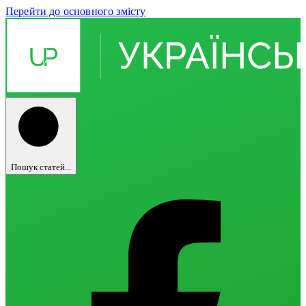
Перейти до основного змісту
Пошук статей...