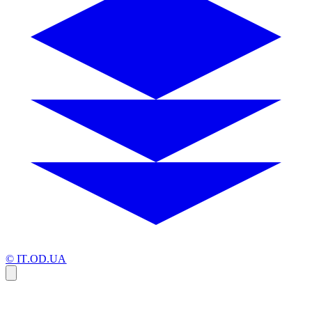
© IT.OD.UA