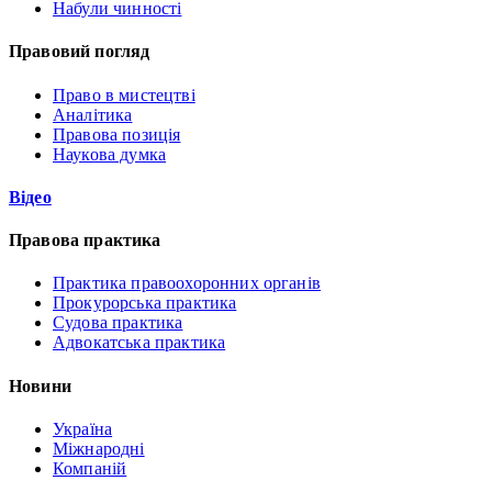
Набули чинності
Правовий погляд
Право в мистецтві
Аналітика
Правова позиція
Наукова думка
Відео
Правова практика
Практика правоохоронних органів
Прокурорська практика
Судова практика
Адвокатська практика
Новини
Україна
Міжнародні
Компаній