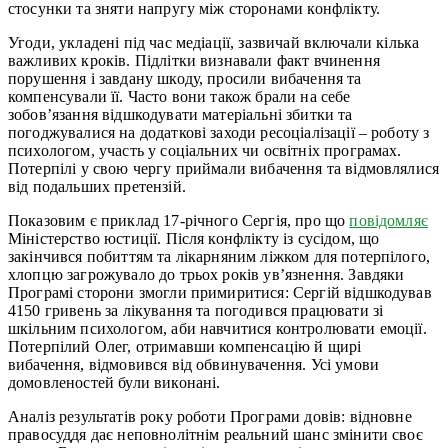
стосунки та зняти напругу між сторонами конфлікту.
Угоди, укладені під час медіації, зазвичай включали кілька
важливих кроків. Підлітки визнавали факт вчинення
порушення і завдану шкоду, просили вибачення та
компенсували її. Часто вони також брали на себе
зобов’язання відшкодувати матеріальні збитки та
погоджувалися на додаткові заходи ресоціалізації – роботу з
психологом, участь у соціальних чи освітніх програмах.
Потерпілі у свою чергу приймали вибачення та відмовлялися
від подальших претензій.
Показовим є приклад 17-річного Сергія, про що
повідомляє
Міністерство юстиції. Після конфлікту із сусідом, що
закінчився побиттям та лікарняним ліжком для потерпілого,
хлопцю загрожувало до трьох років ув’язнення. Завдяки
Програмі сторони змогли примиритися: Сергій відшкодував
4150 гривень за лікування та погодився працювати зі
шкільним психологом, аби навчитися контролювати емоції.
Потерпілий Олег, отримавши компенсацію й щирі
вибачення, відмовився від обвинувачення. Усі умови
домовленостей були виконані.
Аналіз результатів року роботи Програми довів: відновне
правосуддя дає неповнолітнім реальний шанс змінити своє