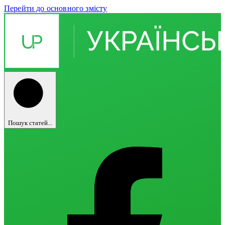
Перейти до основного змісту
Пошук статей...