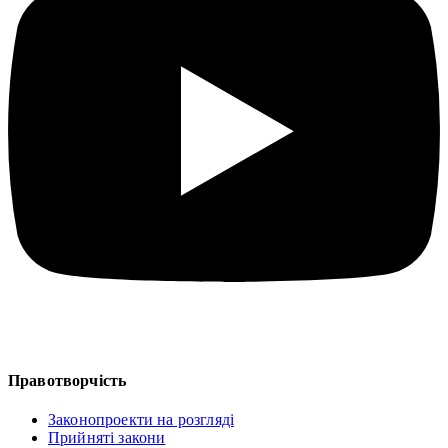
Правотворчість
Законопроекти на розгляді
Прийняті закони