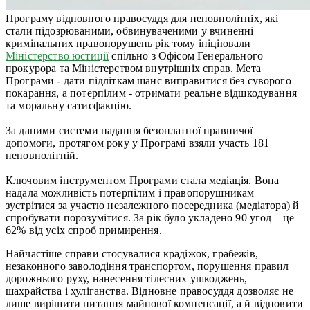
Програму відновного правосуддя для неповнолітніх, які
стали підозрюваними, обвинуваченими у вчиненні
кримінальних правопорушень рік тому ініціювали
Міністерство юстиції
спільно з Офісом Генерального
прокурора та Міністерством внутрішніх справ. Мета
Програми - дати підліткам шанс виправитися без суворого
покарання, а потерпілим - отримати реальне відшкодування
та моральну сатисфакцію.
За даними системи надання безоплатної правничої
допомоги, протягом року у Програмі взяли участь 181
неповнолітній.
Ключовим інструментом Програми стала медіація. Вона
надала можливість потерпілим і правопорушникам
зустрітися за участю незалежного посередника (медіатора) й
спробувати порозумітися. За рік було укладено 90 угод – це
62% від усіх спроб примирення.
Найчастіше справи стосувалися крадіжок, грабежів,
незаконного заволодіння транспортом, порушення правил
дорожнього руху, нанесення тілесних ушкоджень,
шахрайства і хуліганства. Відновне правосуддя дозволяє не
лише вирішити питання майнової компенсації, а й відновити