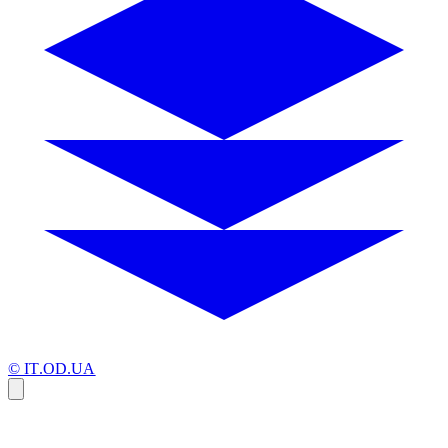
© IT.OD.UA