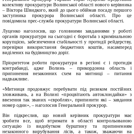
колективу прокуратури Волинської області нового керівника
– Віктора Швидкого, який до цього обіймав посаду першого
заступника прокурора Волинської області. Про це
повідомила прес-служба прокуратури Волинської області.
Луценко наголосив, що головними завданнями у роботі
органів прокуратури на сьогодні є боротьба з кримінальною
корупцією, забезпечення стабільності у протидії рейдерству,
перевірки використання бюджетних коштів, насамперед
виділених на будівництво доріг.
Пріоритетом роботи прокуратури в регіоні є і протидія
контрабанді, адже Волинь – прикордонна область і
припинення незаконних схем на митниці – питання
надважливе.
«Митниця продовжує перебувати під ризиком постійних
зловживань, а на Волині «процвітають автоклондайки» з
ввезення так званих «євроблях», припинити які – завдання
номер один», – наголосив Генеральний прокурор.
Він підкреслив, що новий керівник прокуратури має
зробити все, щоб втримати в області контрольованою
ситуацію із видобутком бурштину та припиненням
незаконного вирубування лісів, а також, зважаючи на