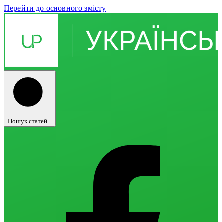
Перейти до основного змісту
Пошук статей...