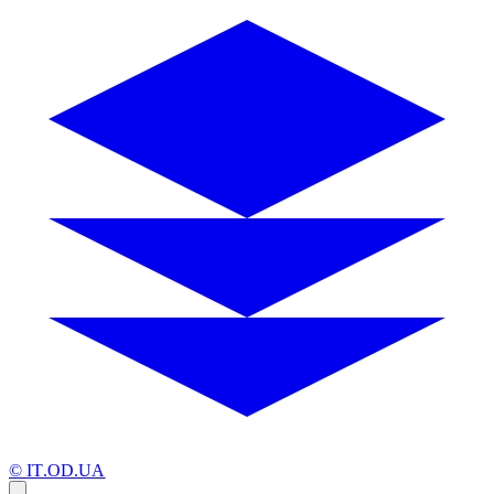
© IT.OD.UA