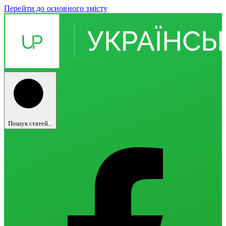
Перейти до основного змісту
Пошук статей...