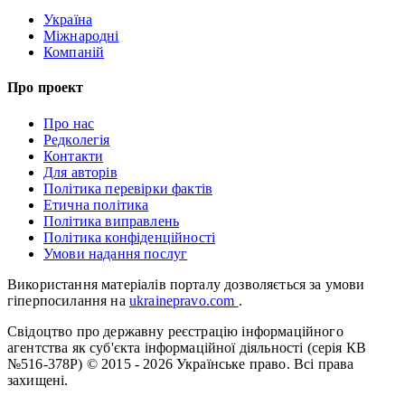
Україна
Міжнародні
Компаній
Про проект
Про нас
Редколегія
Контакти
Для авторів
Політика перевірки фактів
Етична політика
Політика виправлень
Політика конфіденційності
Умови надання послуг
Використання матеріалів порталу дозволяється за умови
гіперпосилання на
ukrainepravo.com
.
Свідоцтво про державну реєстрацію інформаційного
агентства як суб'єкта інформаційної діяльності (серія КВ
№516-378Р)
© 2015 - 2026 Українське право. Всі права
захищені.