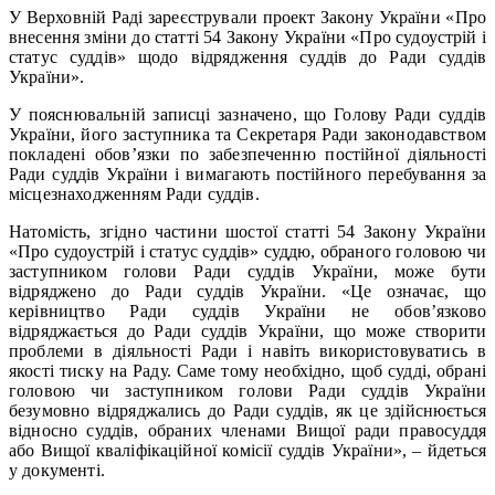
У Верховній Раді зареєстрували проект Закону України «Про
внесення зміни до статті 54 Закону України «Про судоустрій і
статус суддів» щодо відрядження суддів до Ради суддів
України».
У пояснювальній записці зазначено, що Голову Ради суддів
України, його заступника та Секретаря Ради законодавством
покладені обов’язки по забезпеченню постійної діяльності
Ради суддів України і вимагають постійного перебування за
місцезнаходженням Ради суддів.
Натомість, згідно частини шостої статті 54 Закону України
«Про судоустрій і статус суддів» суддю, обраного головою чи
заступником голови Ради суддів України, може бути
відряджено до Ради суддів України. «Це означає, що
керівництво Ради суддів України не обов’язково
відряджається до Ради суддів України, що може створити
проблеми в діяльності Ради і навіть використовуватись в
якості тиску на Раду. Саме тому необхідно, щоб судді, обрані
головою чи заступником голови Ради суддів України
безумовно відряджались до Ради суддів, як це здійснюється
відносно суддів, обраних членами Вищої ради правосуддя
або Вищої кваліфікаційної комісії суддів України», – йдеться
у документі.