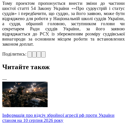
Тому проектом пропонується внести зміни до частини
шостої статті 54 Закону України ««Про судоустрій і статус
суддів» і передбачити, що суддю, за його заявою, може бути
відряджено для роботи у Національній школі суддів України,
а суддя, обраний головою, заступником голови чи
секретарем Ради суддів України, за його заявою
відряджається до РСУ, із збереженням розміру суддівської
винагороди за основним місцем роботи та встановлених
законом доплат.
Поділитись:
Читайте також
—
Інформація про відсіч збройної агресії рф проти України
станом на 10 серпня 2026 року