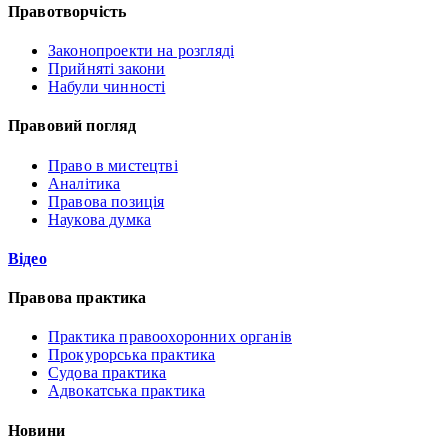
Правотворчість
Законопроекти на розгляді
Прийняті закони
Набули чинності
Правовий погляд
Право в мистецтві
Аналітика
Правова позиція
Наукова думка
Відео
Правова практика
Практика правоохоронних органів
Прокурорська практика
Судова практика
Адвокатська практика
Новини