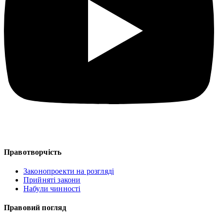
Правотворчість
Законопроекти на розгляді
Прийняті закони
Набули чинності
Правовий погляд