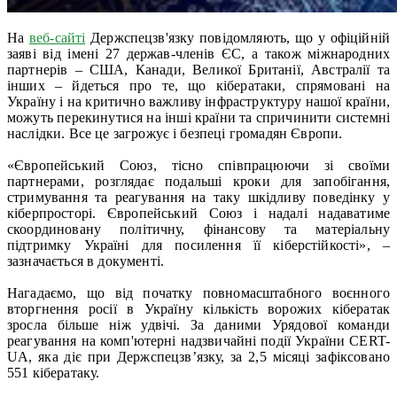
На
веб-сайті
Держспецзв'язку повідомляють, що у офіційній
заяві від імені 27 держав-членів ЄС, а також міжнародних
партнерів – США, Канади, Великої Британії, Австралії та
інших – йдеться про те, що кібератаки, спрямовані на
Україну і на критично важливу інфраструктуру нашої країни,
можуть перекинутися на інші країни та спричинити системні
наслідки. Все це загрожує і безпеці громадян Європи.
«Європейський Союз, тісно співпрацюючи зі своїми
партнерами, розглядає подальші кроки для запобігання,
стримування та реагування на таку шкідливу поведінку у
кіберпросторі. Європейський Союз і надалі надаватиме
скоординовану політичну, фінансову та матеріальну
підтримку Україні для посилення її кіберстійкості», –
зазначається в документі.
Нагадаємо, що від початку повномасштабного воєнного
вторгнення росії в Україну кількість ворожих кібератак
зросла більше ніж удвічі. За даними Урядової команди
реагування на комп'ютерні надзвичайні події України CERT-
UA, яка діє при Держспецзв’язку, за 2,5 місяці зафіксовано
551 кібератаку.