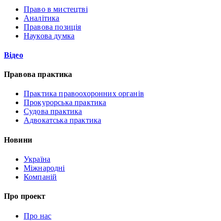
Право в мистецтві
Аналітика
Правова позиція
Наукова думка
Відео
Правова практика
Практика правоохоронних органів
Прокурорська практика
Судова практика
Адвокатська практика
Новини
Україна
Міжнародні
Компаній
Про проект
Про нас