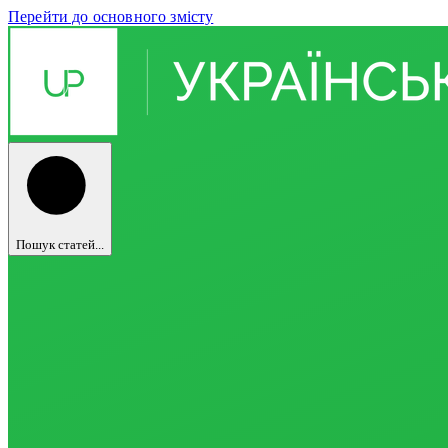
Перейти до основного змісту
Пошук статей...