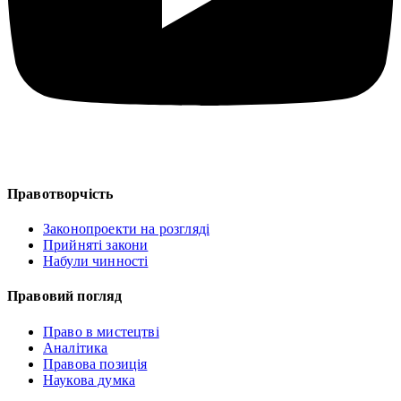
Правотворчість
Законопроекти на розгляді
Прийняті закони
Набули чинності
Правовий погляд
Право в мистецтві
Аналітика
Правова позиція
Наукова думка