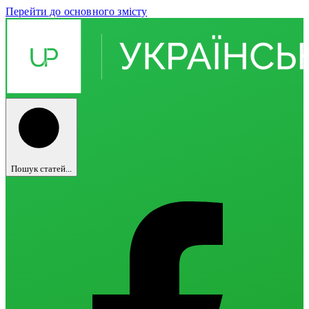
Перейти до основного змісту
Пошук статей...