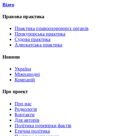
Відео
Правова практика
Практика правоохоронних органів
Прокурорська практика
Судова практика
Адвокатська практика
Новини
Україна
Міжнародні
Компаній
Про проект
Про нас
Редколегія
Контакти
Для авторів
Політика перевірки фактів
Етична політика