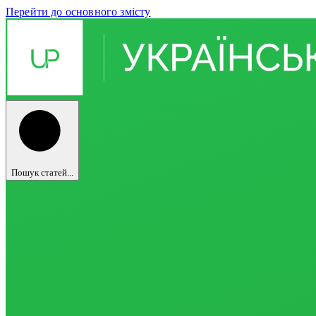
Перейти до основного змісту
Пошук статей...