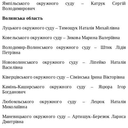
Ямпільського окружного суду – Катрук Сергій
Володимирович
Волинська область
Луцького окружного суду – Тимощук Наталія Михайлівна
Ковельського окружного суду – Зикова Марина Валеріївна
Володимир-Волинського окружного суду – Штик Лідія
Петрівна
Нововолинського окружного суду – Ліпейко Наталія
Василівна
Ківерцівського окружного суду – Сімінська Ірина Вікторівна
Камінь-Каширського окружного суду – Яцюра Ігор
Богданович
Любомльського окружного суду – Лецюк Наталія
Миколаїівна
Маневицького окружного суду – Артишук–Березюк Лариса
Дмитрівна