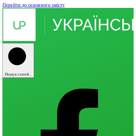
Перейти до основного змісту
Пошук статей...