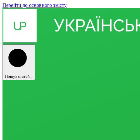
Перейти до основного змісту
Пошук статей...