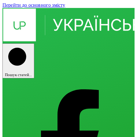
Перейти до основного змісту
Пошук статей...