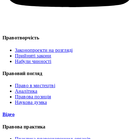
Правотворчість
Законопроекти на розгляді
Прийняті закони
Набули чинності
Правовий погляд
Право в мистецтві
Аналітика
Правова позиція
Наукова думка
Відео
Правова практика
Практика правоохоронних органів