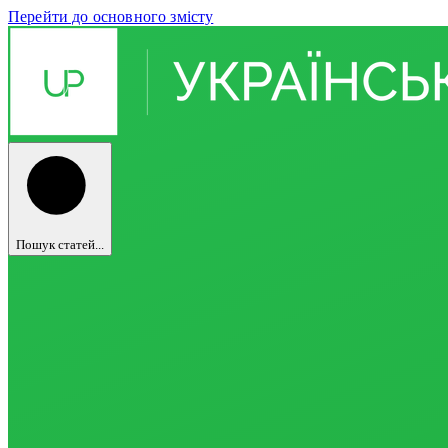
Перейти до основного змісту
Пошук статей...