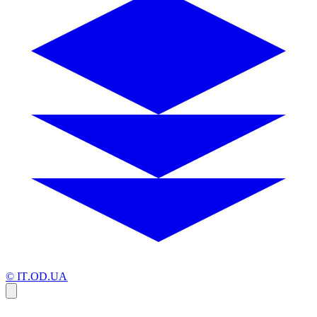
© IT.OD.UA