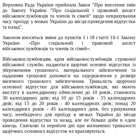
Верховна Рада України прийняла Закон "Про внесення змін
до Закону України "Про соціальний і правовий захист
військовослужбовців та членів їх сімей" щодо неврахування
часу проїзду у межах України до місця проведення відпустки
та назад".
Законом вносяться зміни до пунктів 1 і 18 статті 10-1 Закону
України «Про соціальний і правовий захист
військовослужбовців та членів їх сімей».
Військовослужбовцям, крім військовослужбовців строкової
військової служби, надаються щорічні основні відпустки із
збереженням грошового, матеріального забезпечення та
наданням грошової допомоги на оздоровлення у розмірі
місячного грошового забезпечення. Тривалість щорічної
основної відпустки для військовослужбовців, які мають
вислугу в календарному обчисленні до 10 років, становить
30 календарних днів; від 10 до 15 років - 35 календарних
днів; від 15 до 20 років - 40 календарних днів; понад 20
календарних років - 45 календарних днів, без урахування
часу, необхідного для проїзду в межах України до місця
проведення відпустки та назад, але не більше доби в один
кінець. Святкові та неробочі дні при визначенні тривалості
щорічних основних відпусток не враховуються.