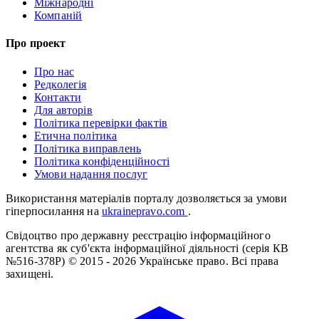
Міжнародні
Компаній
Про проект
Про нас
Редколегія
Контакти
Для авторів
Політика перевірки фактів
Етична політика
Політика виправлень
Політика конфіденційності
Умови надання послуг
Використання матеріалів порталу дозволяється за умови
гіперпосилання на
ukrainepravo.com
.
Свідоцтво про державну реєстрацію інформаційного
агентства як суб'єкта інформаційної діяльності (серія КВ
№516-378Р)
© 2015 - 2026 Українське право. Всі права
захищені.