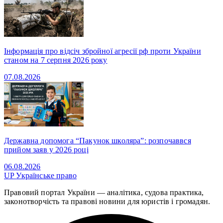
Інформація про відсіч збройної агресії рф проти України
станом на 7 серпня 2026 року
07.08.2026
Державна допомога “Пакунок школяра”: розпочаввся
прийом заяв у 2026 році
06.08.2026
UP
Українське право
Правовий портал України — аналітика, судова практика,
законотворчість та правові новини для юристів і громадян.