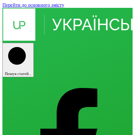
Перейти до основного змісту
Пошук статей...