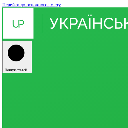
Перейти до основного змісту
Пошук статей...