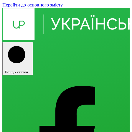
Перейти до основного змісту
Пошук статей...