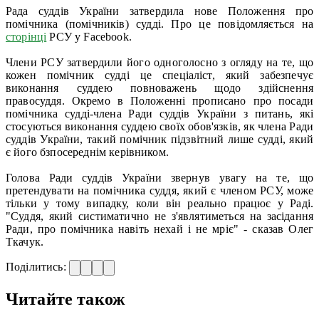
Рада суддів України затвердила нове Положення про
помічника (помічників) судді. Про це повідомляється на
сторінці
РСУ у Facebook.
Члени РСУ затвердили його одноголосно з огляду на те, що
кожен помічник судді це спеціаліст, який забезпечує
виконання суддею повноважень щодо здійснення
правосуддя. Окремо в Положенні прописано про посади
помічника судді-члена Ради суддів України з питань, які
стосуються виконання суддею своїх обов'язків, як члена Ради
суддів України, такий помічник підзвітний лише судді, який
є його бзпосереднім керівником.
Голова Ради суддів України звернув увагу на те, що
претендувати на помічника суддя, який є членом РСУ, може
тільки у тому випадку, коли він реально працює у Раді.
"Суддя, який систиматично не з'являтиметься на засідання
Ради, про помічника навіть нехай і не мріє" - сказав Олег
Ткачук.
Поділитись:
Читайте також