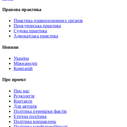
Правова практика
Практика правоохоронних органів
Прокурорська практика
Судова практика
Адвокатська практика
Новини
Україна
Міжнародні
Компаній
Про проект
Про нас
Редколегія
Контакти
Для авторів
Політика перевірки фактів
Етична політика
Політика виправлень
Політика конфіденційності