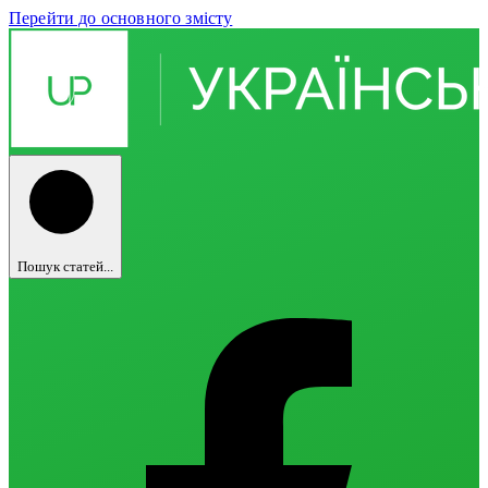
Перейти до основного змісту
Пошук статей...