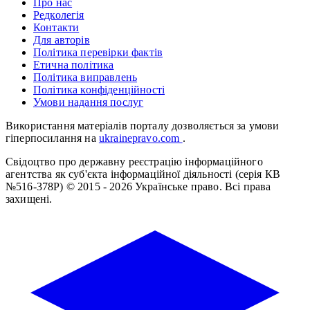
Про нас
Редколегія
Контакти
Для авторів
Політика перевірки фактів
Етична політика
Політика виправлень
Політика конфіденційності
Умови надання послуг
Використання матеріалів порталу дозволяється за умови
гіперпосилання на
ukrainepravo.com
.
Свідоцтво про державну реєстрацію інформаційного
агентства як суб'єкта інформаційної діяльності (серія КВ
№516-378Р)
© 2015 - 2026 Українське право. Всі права
захищені.