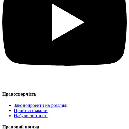
Правотворчість
Законопроекти на розгляді
Прийняті закони
Набули чинності
Правовий погляд