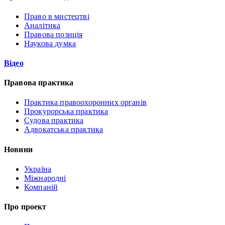
Право в мистецтві
Аналітика
Правова позиція
Наукова думка
Відео
Правова практика
Практика правоохоронних органів
Прокурорська практика
Судова практика
Адвокатська практика
Новини
Україна
Міжнародні
Компаній
Про проект