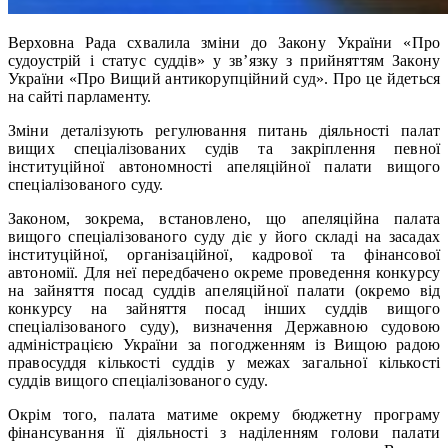
Верховна Рада схвалила зміни до Закону України «Про
судоустрій і статус суддів» у зв’язку з прийняттям Закону
України «Про Вищий антикорупційний суд». Про це йдеться
на сайті парламенту.
Зміни деталізують регулювання питань діяльності палат
вищих спеціалізованих судів та закріплення певної
інституційної автономності апеляційної палати вищого
спеціалізованого суду.
Законом, зокрема, встановлено, що апеляційна палата
вищого спеціалізованого суду діє у його складі на засадах
інституційної, організаційної, кадрової та фінансової
автономії. Для неї передбачено окреме проведення конкурсу
на зайняття посад суддів апеляційної палати (окремо від
конкурсу на зайняття посад інших суддів вищого
спеціалізованого суду), визначення Державною судовою
адміністрацією України за погодженням із Вищою радою
правосуддя кількості суддів у межах загальної кількості
суддів вищого спеціалізованого суду.
Окрім того, палата матиме окрему бюджетну програму
фінансування її діяльності з наділенням голови палати