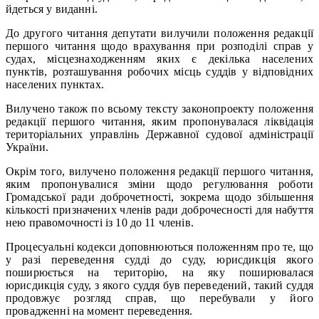
йдеться у виданні.
До другого читання депутати вилучили положення редакції
першого читання щодо врахування при розподілі справ у
судах, місцезнаходженням яких є декілька населених
пунктів, розташування робочих місць суддів у відповідних
населених пунктах.
Вилучено також по всьому тексту законопроекту положення
редакції першого читання, яким пропонувалася ліквідація
територіальних управлінь Державної судової адміністрації
України.
Окрім того, вилучено положення редакції першого читання,
яким пропонувалися зміни щодо регулювання роботи
Громадської ради доброчетності, зокрема щодо збільшення
кількості призначених членів ради доброчесності для набуття
нею правомочності із 10 до 11 членів.
Процесуальні кодекси доповнюються положенням про те, що
у разі переведення судді до суду, юрисдикція якого
поширюється на територію, на яку поширювалася
юрисдикція суду, з якого суддя був переведений, такий суддя
продовжує розгляд справ, що перебували у його
провадженні на момент переведення.