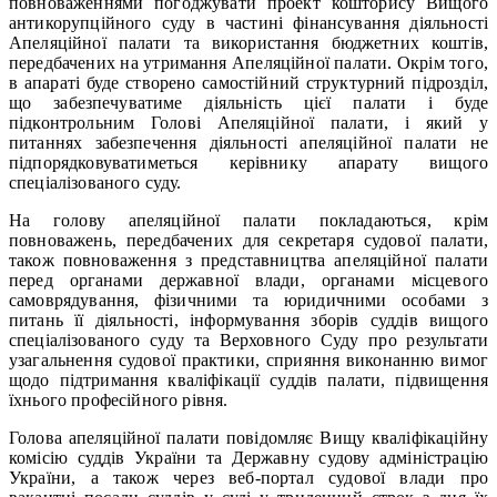
повноваженнями погоджувати проект кошторису Вищого
антикорупційного суду в частині фінансування діяльності
Апеляційної палати та використання бюджетних коштів,
передбачених на утримання Апеляційної палати. Окрім того,
в апараті буде створено самостійний структурний підрозділ,
що забезпечуватиме діяльність цієї палати і буде
підконтрольним Голові Апеляційної палати, і який у
питаннях забезпечення діяльності апеляційної палати не
підпорядковуватиметься керівнику апарату вищого
спеціалізованого суду.
На голову апеляційної палати покладаються, крім
повноважень, передбачених для секретаря судової палати,
також повноваження з представництва апеляційної палати
перед органами державної влади, органами місцевого
самоврядування, фізичними та юридичними особами з
питань її діяльності, інформування зборів суддів вищого
спеціалізованого суду та Верховного Суду про результати
узагальнення судової практики, сприяння виконанню вимог
щодо підтримання кваліфікації суддів палати, підвищення
їхнього професійного рівня.
Голова апеляційної палати повідомляє Вищу кваліфікаційну
комісію суддів України та Державну судову адміністрацію
України, а також через веб-портал судової влади про