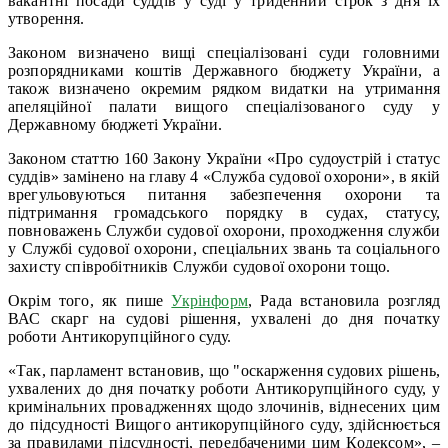
вакантні посади суддів у суді у триденний строк з дня їх
утворення.
Законом визначено вищі спеціалізовані суди головними
розпорядниками коштів Державного бюджету України, а
також визначено окремим рядком видатки на утримання
апеляційної палати вищого спеціалізованого суду у
Державному бюджеті України.
Законом статтю 160 Закону України «Про судоустрій і статус
суддів» замінено на главу 4 «Служба судової охорони», в якій
врегульовуються питання забезпечення охорони та
підтримання громадського порядку в судах, статусу,
повноважень Служби судової охорони, проходження служби
у Службі судової охорони, спеціальних звань та соціального
захисту співробітників Служби судової охорони тощо.
Окрім того, як пише
Укрінформ
, Рада встановила розгляд
ВАС скарг на судові рішення, ухвалені до дня початку
роботи Антикорупційного суду.
«Так, парламент встановив, що "оскарження судових рішень,
ухвалених до дня початку роботи Антикорупційного суду, у
кримінальних провадженнях щодо злочинів, віднесених цим
до підсудності Вищого антикорупційного суду, здійснюється
за правилами підсудності, передбаченими цим Кодексом», –