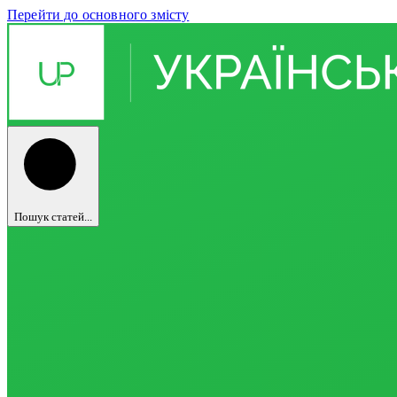
Перейти до основного змісту
Пошук статей...