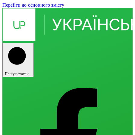
Перейти до основного змісту
Пошук статей...