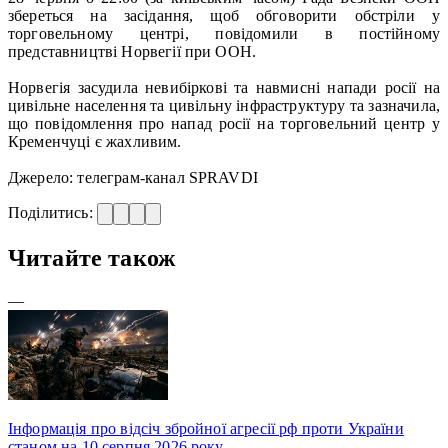
збереться на засідання, щоб обговорити обстріли у
торговельному центрі, повідомили в постійному
представництві Норвегії при ООН.
Норвегія засудила невибіркові та навмисні напади росії на
цивільне населення та цивільну інфраструктуру та зазначила,
що повідомлення про напад росії на торговельний центр у
Кременчуці є жахливим.
Джерело: телеграм-канал SPRAVDI
Поділитись:
Читайте також
—
Інформація про відсіч збройної агресії рф проти України
станом на 10 серпня 2026 року