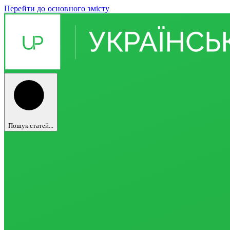
Перейти до основного змісту
Пошук статей...